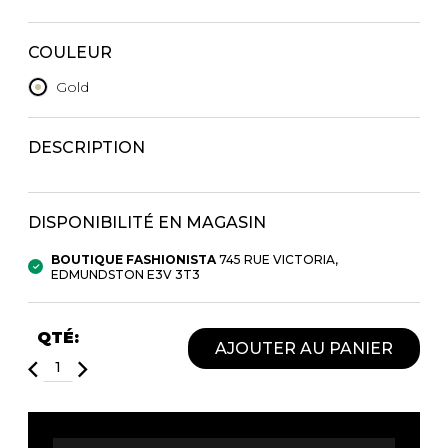
Trousses
Bandoulière
VÊTEMENTS DE NUIT ET
COULEUR
DÉTENTE
Autres
Gold
Portes-clés
Étuis
CHAUSSETTES ET COLLANTS
Valises/Voyages
DESCRIPTION
Ceintures
Bonnets, gants et foulards
STYLE DE VIE
Parapluies
DISPONIBILITÉ EN MAGASIN
MASTECTOMIE
BOUTIQUE FASHIONISTA
745 RUE VICTORIA,
BEAUTÉ ET
SOUS-
EDMUNDSTON E3V 3T3
BIEN-ÊTRE
VÊTEMENTS
Produits Boss Appeal
Soutiens-Gorge
QTÉ:
Bain et corps
Culottes
AJOUTER AU PANIER
Soins du visage
Camisoles
Accessoires à cheveux
Bodysuits
Chandelles
Spanx
Fragrances
Jupons et Slips