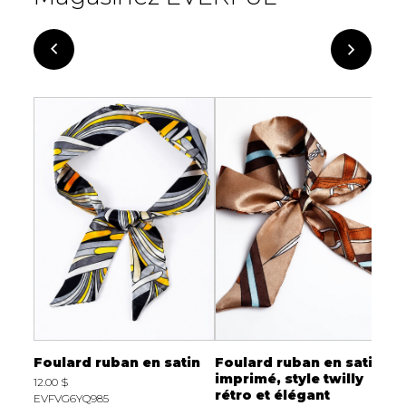
tin
Foulard ruban en satin
Foulard ruban en satin
F
y
imprimé, style twilly
i
12.00 $
rétro et élégant
r
EVFVG6YQ985