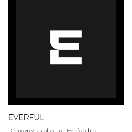
Fruits et Passion
UNDZ
Lunettes
Accessoires de sous-
vêtements
Autres Essentiels
Boxer Hommes
Masques
MASTECTOMIE
Prothèses
Accessoires de sous-vêtements
EVERFUL
Découvrez la collection Everful chez