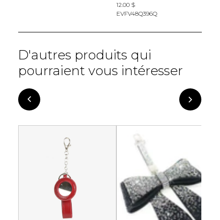
12.00 $
1
EVFV48Q396Q
E
D'autres produits qui
pourraient vous intéresser