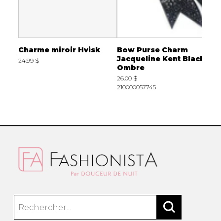
t
Charme miroir Hvisk
Bow Purse Charm
C
Jacqueline Kent Black
P
24.99 $
Ombre
2
26.00 $
E
210000057745