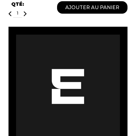
Fruits et Passion
UNDZ
QTÉ:
AJOUTER AU PANIER
Lunettes
Accessoires de sous-
vêtements
Autres Essentiels
Boxer Hommes
Masques
MASTECTOMIE
Prothèses
Accessoires de sous-vêtements