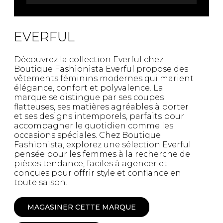
EVERFUL
Découvrez la collection Everful chez
Boutique Fashionista Everful propose des
vêtements féminins modernes qui marient
élégance, confort et polyvalence. La
marque se distingue par ses coupes
flatteuses, ses matières agréables à porter
et ses designs intemporels, parfaits pour
accompagner le quotidien comme les
occasions spéciales. Chez Boutique
Fashionista, explorez une sélection Everful
pensée pour les femmes à la recherche de
pièces tendance, faciles à agencer et
conçues pour offrir style et confiance en
toute saison.
MAGASINER CETTE MARQUE