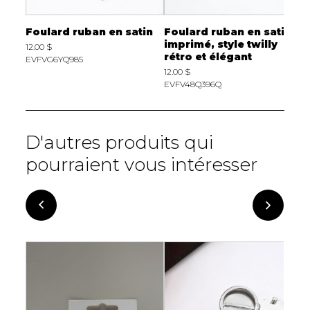
tin
Foulard ruban en satin
Foulard ruban en satin
F
y
imprimé, style twilly
i
12.00 $
rétro et élégant
r
EVFVG6YQ985
12.00 $
1
EVFV48Q396Q
E
D'autres produits qui
pourraient vous intéresser