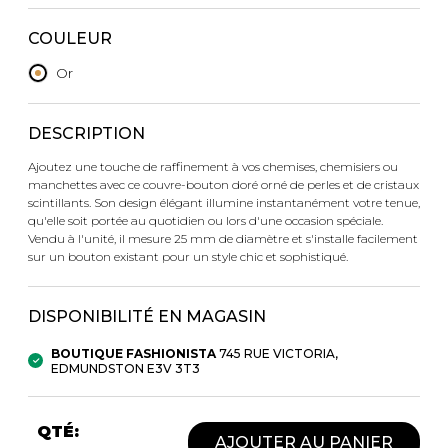
Trousses
COULEUR
Bandoulière
VÊTEMENTS DE NUIT ET
DÉTENTE
Autres
Or
Portes-clés
Étuis
CHAUSSETTES ET COLLANTS
DESCRIPTION
Valises/Voyages
Ceintures
Ajoutez une touche de raffinement à vos chemises, chemisiers ou
Bonnets, gants et foulards
manchettes avec ce couvre-bouton doré orné de perles et de cristaux
STYLE DE VIE
scintillants. Son design élégant illumine instantanément votre tenue,
Parapluies
qu'elle soit portée au quotidien ou lors d'une occasion spéciale.
Vendu à l'unité, il mesure 25 mm de diamètre et s'installe facilement
sur un bouton existant pour un style chic et sophistiqué.
MASTECTOMIE
BEAUTÉ ET
SOUS-
BIEN-ÊTRE
VÊTEMENTS
DISPONIBILITÉ EN MAGASIN
Produits Boss Appeal
Soutiens-Gorge
Bain et corps
Culottes
BOUTIQUE FASHIONISTA
745 RUE VICTORIA,
Soins du visage
Camisoles
EDMUNDSTON E3V 3T3
Accessoires à cheveux
Bodysuits
Chandelles
Spanx
QTÉ:
Fragrances
Jupons et Slips
AJOUTER AU PANIER