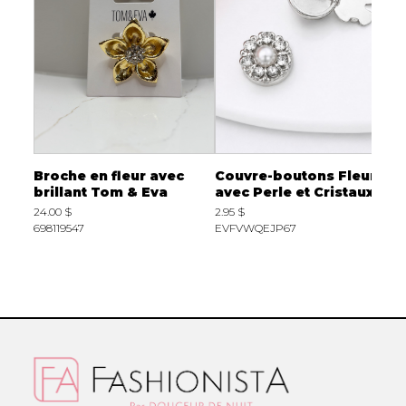
ne
Broche en fleur avec
Couvre-boutons Fleur
C
brillant Tom & Eva
avec Perle et Cristaux
a
p
24.00 $
2.95 $
l
698119547
EVFVWQEJP67
9