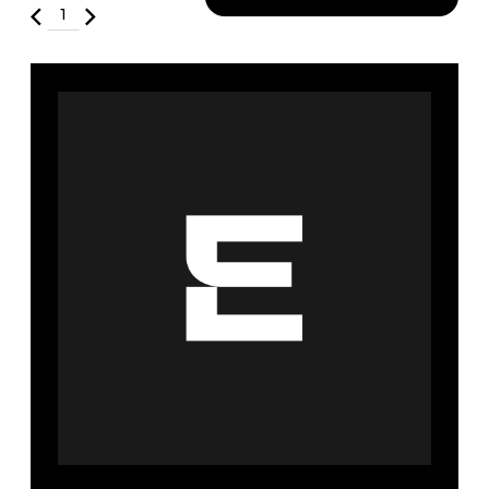
Fruits et Passion
UNDZ
Lunettes
Accessoires de sous-
vêtements
Autres Essentiels
Boxer Hommes
Masques
MASTECTOMIE
Prothèses
Accessoires de sous-vêtements