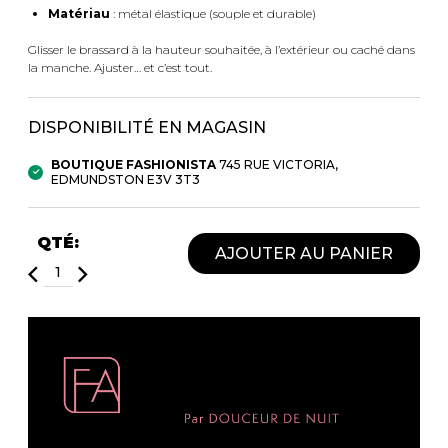
Fruits et Passion
UNDZ
Matériau
: métal élastique (souple et durable)
Lunettes
Accessoires de sous-
Glisser le brassard à la hauteur souhaitée, à l’extérieur ou caché dans
vêtements
Autres Essentiels
la manche. Ajuster… et c’est tout.
Boxer Hommes
Masques
DISPONIBILITÉ EN MAGASIN
MASTECTOMIE
BOUTIQUE FASHIONISTA
745 RUE VICTORIA,
EDMUNDSTON E3V 3T3
Prothèses
Accessoires de sous-vêtements
QTÉ:
AJOUTER AU PANIER