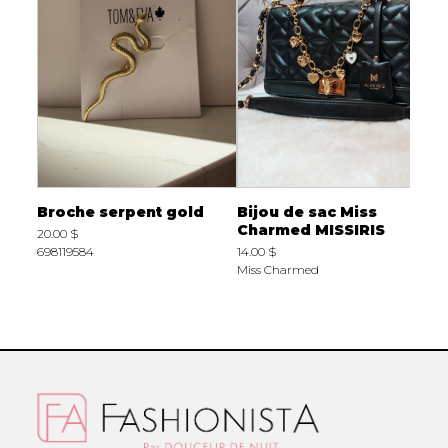
Tom
Broche serpent gold
Bijou de sac Miss
B
Charmed MISSIRIS
T
20.00 $
698119584
14.00 $
2
Miss Charmed
6