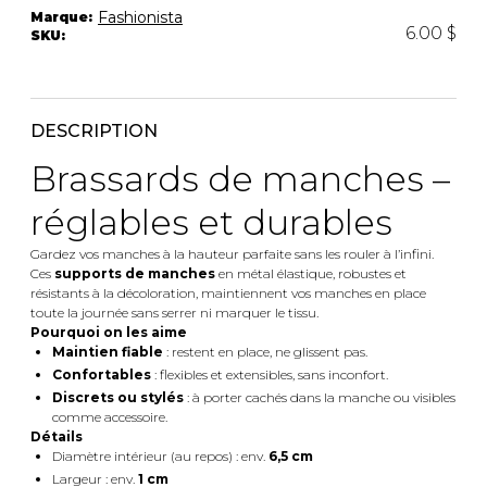
Trousses
Fashionista
Marque:
6.00 $
SKU:
Bandoulière
VÊTEMENTS DE NUIT ET
DÉTENTE
Autres
Portes-clés
Étuis
CHAUSSETTES ET COLLANTS
DESCRIPTION
Valises/Voyages
Brassards de manches –
Ceintures
Bonnets, gants et foulards
STYLE DE VIE
réglables et durables
Parapluies
Gardez vos manches à la hauteur parfaite sans les rouler à l’infini.
Ces
supports de manches
en métal élastique, robustes et
MASTECTOMIE
résistants à la décoloration, maintiennent vos manches en place
BEAUTÉ ET
SOUS-
BIEN-ÊTRE
VÊTEMENTS
toute la journée sans serrer ni marquer le tissu.
Pourquoi on les aime
Produits Boss Appeal
Soutiens-Gorge
Maintien fiable
: restent en place, ne glissent pas.
Bain et corps
Culottes
Confortables
: flexibles et extensibles, sans inconfort.
Soins du visage
Camisoles
Discrets ou stylés
: à porter cachés dans la manche ou visibles
comme accessoire.
Accessoires à cheveux
Bodysuits
Détails
Chandelles
Spanx
Diamètre intérieur (au repos) : env.
6,5 cm
Fragrances
Jupons et Slips
Largeur : env.
1 cm