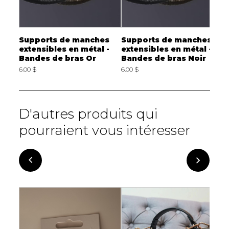
Supports de manches
Supports de manches
S
extensibles en métal -
extensibles en métal -
e
Bandes de bras Or
Bandes de bras Noir
B
6.00 $
6.00 $
6
D'autres produits qui
pourraient vous intéresser