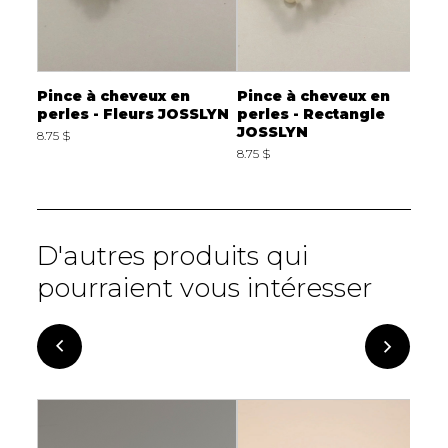
tage
Pince à cheveux en
Pince à cheveux en
B
de
perles - Fleurs JOSSLYN
perles - Rectangle
a
JOSSLYN
J
8.75 $
8.75 $
7
D'autres produits qui
pourraient vous intéresser