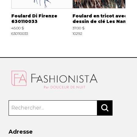
Foulard Di Firenze
Foulard en tricot avec
F
630110033
dessin de clé Les Nana
d
45.00 $
37.00 $
3
630110033
10292
2
Adresse