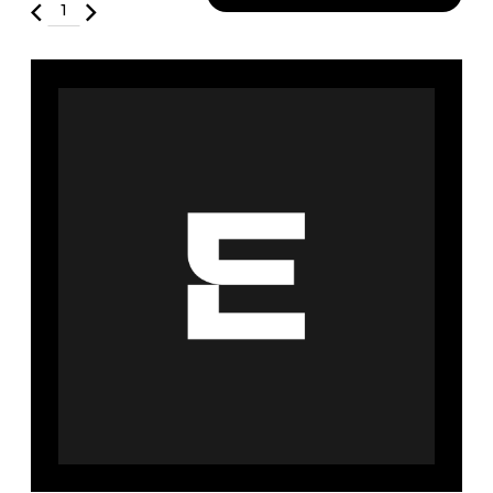
Fruits et Passion
UNDZ
Lunettes
Accessoires de sous-
vêtements
Autres Essentiels
Boxer Hommes
Masques
MASTECTOMIE
Prothèses
Accessoires de sous-vêtements