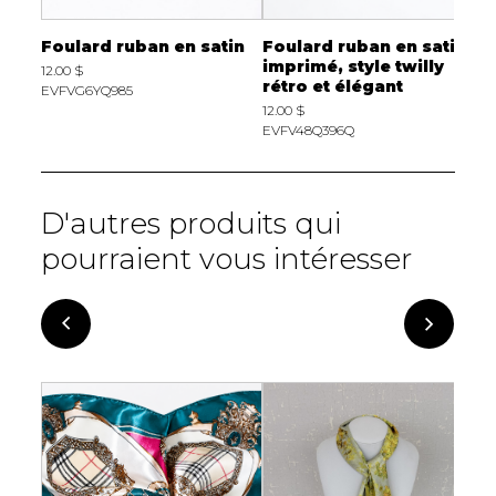
tin
Foulard ruban en satin
Foulard ruban en satin
F
y
imprimé, style twilly
i
12.00 $
rétro et élégant
r
EVFVG6YQ985
12.00 $
1
EVFV48Q396Q
E
D'autres produits qui
pourraient vous intéresser