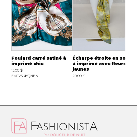
tin
Foulard carré satiné à
Écharpe étroite en soie
F
y
imprimé chic
à imprimé avec fleurs
m
jaunes
15.00 $
1
EVFV3KKQNEN
20.00 $
E