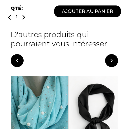
Fruits et Passion
UNDZ
QTÉ:
Lunettes
Accessoires de sous-
AJOUTER AU PANIER
vêtements
Autres Essentiels
Boxer Hommes
Masques
D'autres produits qui
pourraient vous intéresser
MASTECTOMIE
Prothèses
Accessoires de sous-vêtements