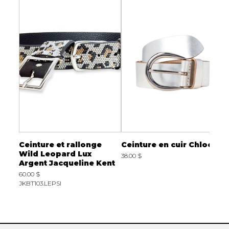
Ceinture et rallonge
Ceinture en cuir Chloé
C
Wild Leopard Lux
38.00 $
4
Argent Jacqueline Kent
E
60.00 $
JKBT103.LEPSI