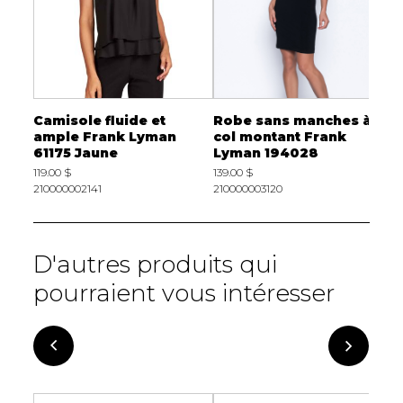
Camisole fluide et
Robe sans manches à
C
 054
ample Frank Lyman
col montant Frank
c
61175 Jaune
Lyman 194028
6
119.00 $
139.00 $
2
210000002141
210000003120
D'autres produits qui
pourraient vous intéresser