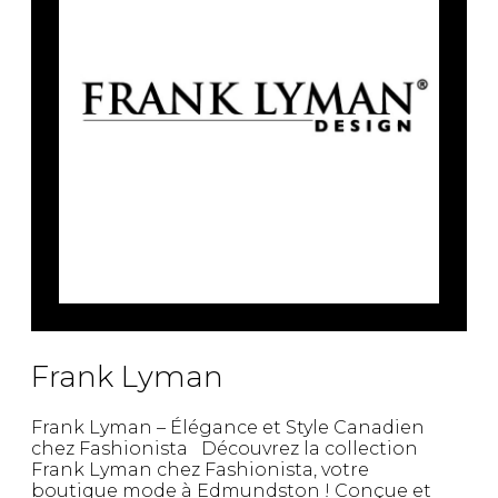
Fruits et Passion
UNDZ
Lunettes
Accessoires de sous-
vêtements
Autres Essentiels
Boxer Hommes
Masques
MASTECTOMIE
Prothèses
Accessoires de sous-vêtements
Frank Lyman
Frank Lyman – Élégance et Style Canadien
chez Fashionista Découvrez la collection
Frank Lyman chez Fashionista, votre
boutique mode à Edmundston ! Conçue et