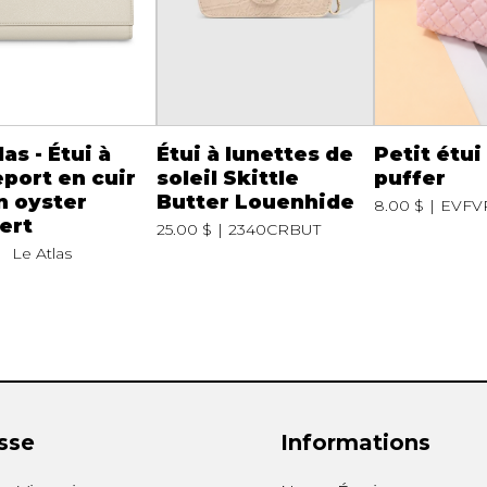
as - Étui à
Étui à lunettes de
Petit étui
port en cuir
soleil Skittle
puffer
n oyster
Butter Louenhide
8.00 $
EVFV
ert
25.00 $
2340CRBUT
Le Atlas
sse
Informations