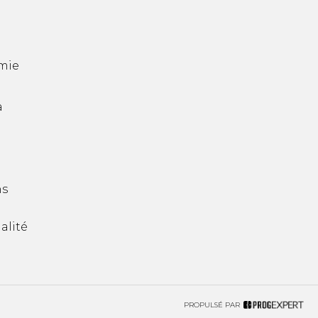
mie
a
ns
alité
PROPULSÉ PAR