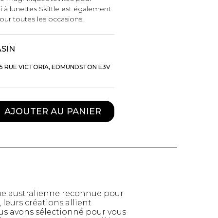
tui à lunettes Skittle est également
our toutes les occasions.
ASIN
5 RUE VICTORIA, EDMUNDSTON E3V
AJOUTER AU PANIER
TTES ET
STYLE DE VIE
S
Produits Signatures
n
ue australienne reconnue pour
Thés et tisanes
leggings
leurs créations allient
La Gourmande
ous avons sélectionné pour vous
Bouteilles Fashion