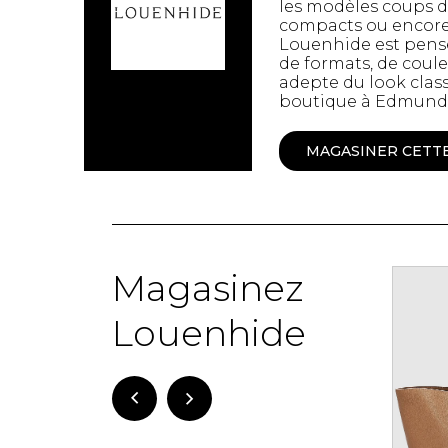
les modèles coups d
Spanx
Chandelles
compacts ou encore 
Louenhide est pensé
Jupons et Slips
Fragrances
de formats, de coule
UNDZ
Fruits et Passion
adepte du look class
Accessoires de 
Lunettes
boutique à Edmundsto
vêtements
Autres Essentiels
Boxer Hommes
Masques
MAGASINER CETT
MASTECTOMIE
Prothèses
Magasinez
Accessoires de sous-
vêtements
Louenhide