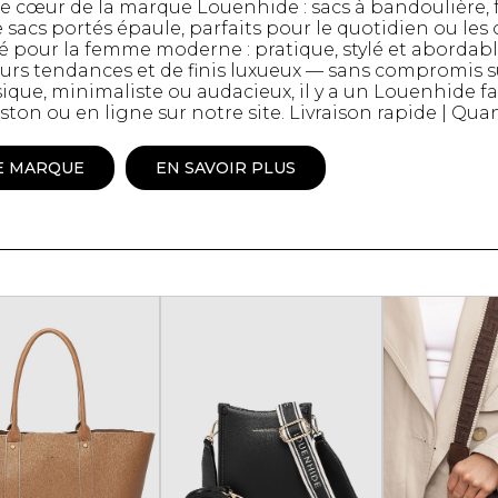
e cœur de la marque Louenhide : sacs à bandoulière, 
Peignoir
sacs portés épaule, parfaits pour le quotidien ou les
 pour la femme moderne : pratique, stylé et abordable
Lingerie
urs tendances et de finis luxueux — sans compromis su
Pantoufles
ique, minimaliste ou audacieux, il y a un Louenhide fa
sous-
Pyjamas pour hommes
n ou en ligne sur notre site. Livraison rapide | Quan
E MARQUE
EN SAVOIR PLUS