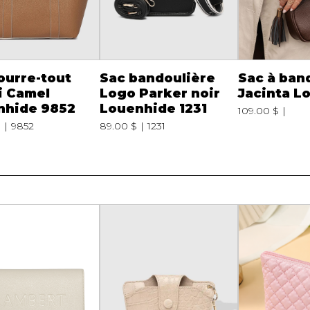
ourre-tout
Sac bandoulière
Sac à ban
i Camel
Logo Parker noir
Jacinta L
nhide 9852
Louenhide 1231
109.00 $
$
9852
89.00 $
1231