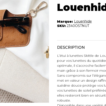
Autres Essent
Louenhi
mbert
Boxer Hommes
Jumpsuits
Masques
Tuniques
Taille Plus
Louenhide
Marque:
Ponchos
SKU:
2340OSTNUT
Vestes et vestons
Manteaux
Imperméables
DESCRIPTION
t foulards
L’étui à lunettes Skittle de Lou
ES
ACCESSOIRES DE
CHAUSSU
PLAGE
pour vos lunettes du quotid
optimale, il s’accroche facile
Bottes
Chapeaux et casquettes
main grâce à son fermoir mo
Souliers
Lunettes de soleil
Sans compromis sur l’éléganc
Sandales
met en valeur un design raffin
Sneakers
suédine douce protège vos lun
Autres
vos lunettes de soleil préféré
ttes à
elles resteront bien en sécuri
robuste.
Disponible dans une variété 