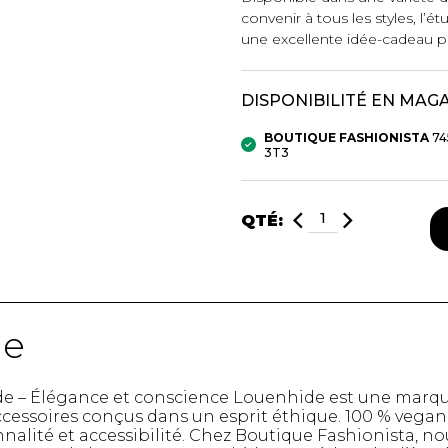
convenir à tous les styles, l’é
une excellente idée-cadeau p
mbert
DISPONIBILITÉ EN MAG
BOUTIQUE FASHIONISTA
74
3T3
QTÉ:
t foulards
MENTS
VÊTEMENTS DE NUIT
CHAUSSE
de
ET DÉTENTE
COLLANT
e
Pyjamas
Bas de nylo
de – Élégance et conscience Louenhide est une marq
Hauts
Collants et 
ccessoires conçus dans un esprit éthique. 100 % vegan, 
Pantalons
Chaussettes
nalité et accessibilité. Chez Boutique Fashionista, n
Nuisettes