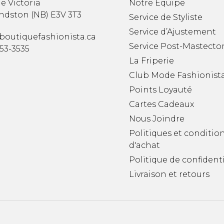
e Victoria
Notre Équipe
ndston
(
NB
)
E3V 3T3
Service de Styliste
Service d’Ajustement
boutiquefashionista.ca
Service Post-Mastecto
353-3535
La Friperie
Club Mode Fashionist
Points Loyauté
Cartes Cadeaux
Nous Joindre
Politiques et conditio
d'achat
Politique de confidenti
Livraison et retours