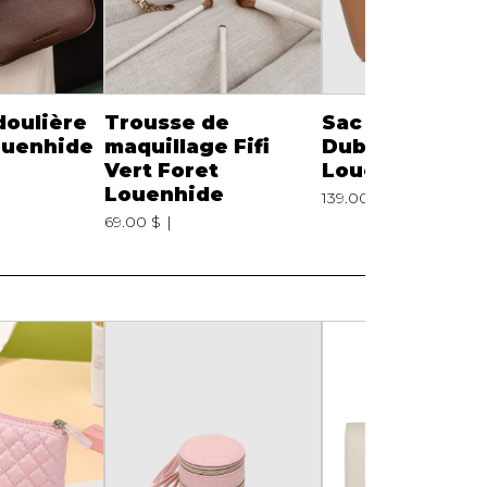
doulière
Trousse de
Sac fourre-tou
ouenhide
maquillage Fifi
Dubai Camel
Vert Foret
Louenhide 98
Louenhide
139.00 $
9852
69.00 $