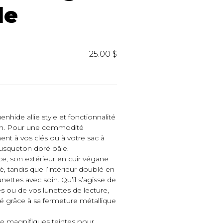
iels
de
25.00 $
enhide allie style et fonctionnalité
RES
UNIFORMES
ien. Pour une commodité
ment à vos clés ou à votre sac à
Hauts
usqueton doré pâle.
Pantalons
e, son extérieur en cuir végane
Jackets
é, tandis que l’intérieur doublé en
Hommes
ettes avec soin. Qu’il s’agisse de
es ou de vos lunettes de lecture,
té grâce à sa fermeture métallique
de magnifiques teintes pour