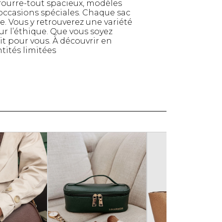
fourre-tout spacieux, modèles
Serviettes de papier
 occasions spéciales. Chaque sac
. Vous y retrouverez une variété
Animaux
r l’éthique. Que vous soyez
Produits pour la maison
it pour vous. À découvrir en
Autres
tités limitées