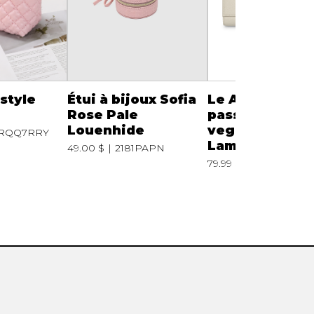
 style
Étui à bijoux Sofia
Le Atlas - Étui 
Rose Pale
passeport en c
Louenhide
vegan oyster
RQQ7RRY
Lambert
49.00 $
2181PAPN
79.99 $
Le Atlas