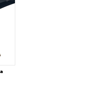
iels
RES
UNIFORMES
Hauts
ta
Pantalons
Jackets
Hommes