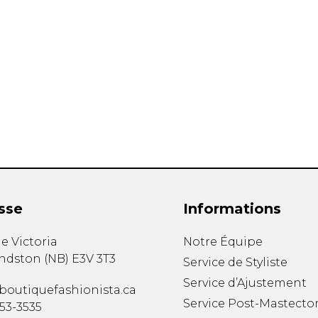
mbert
t foulards
sse
Informations
MENTS
VÊTEMENTS DE NUIT
CHAUSSE
e Victoria
Notre Équipe
ET DÉTENTE
COLLANT
ndston
(
NB
)
E3V 3T3
Service de Styliste
e
Pyjamas
Bas de nylo
Service d’Ajustement
Hauts
Collants et 
boutiquefashionista.ca
Pantalons
Chaussettes
Service Post-Mastecto
353-3535
Nuisettes