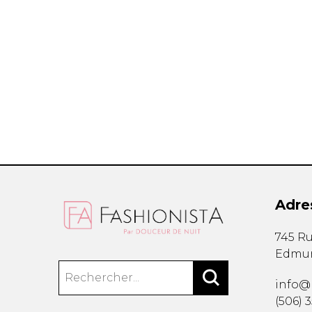
Étuis à cellulaire
Accessoires La
Trousses
Bandoulière
Autres
Portes-clés
Étuis
Valises/Voyages
Ceintures
Bonnets, gants e
Parapluies
Adre
BEAUTÉ ET BIEN-
SOUS-VÊTE
745 Ru
ÊTRE
Edmu
Soutiens-Gorg
Produits Boss Appeal
Culottes
Bain et corps
info@
Camisoles
Soins du visage
(506) 
Bodysuits
Accessoires à cheveux