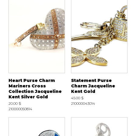
Heart Purse Charm
Statement Purse
Mariners Cross
Charm Jacqueline
Collection Jacqueline
Kent Gold
Kent Silver Gold
45.00 $
20.00 $
210000043014
210000050814