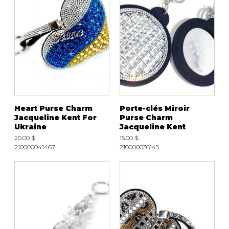
Heart Purse Charm
Porte-clés Miroir
Jacqueline Kent For
Purse Charm
Ukraine
Jacqueline Kent
20.00 $
15.00 $
210000041467
210000036145