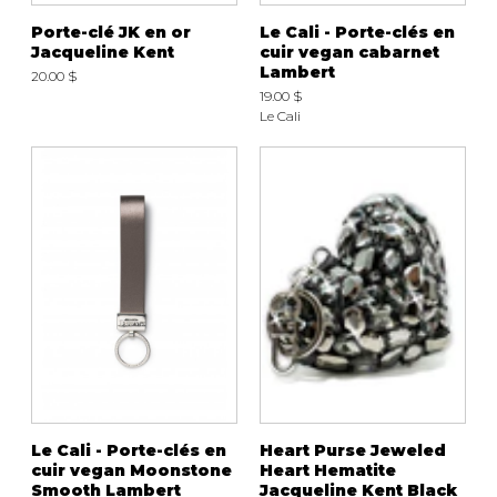
Fruits et Passion
UNDZ
Porte-clé JK en or
Le Cali - Porte-clés en
Lunettes
Accessoires de sous-
Jacqueline Kent
cuir vegan cabarnet
vêtements
Autres Essentiels
Lambert
20.00 $
Boxer Hommes
Masques
19.00 $
Le Cali
MASTECTOMIE
Prothèses
Accessoires de sous-vêtements
Le Cali - Porte-clés en
Heart Purse Jeweled
cuir vegan Moonstone
Heart Hematite
Smooth Lambert
Jacqueline Kent Black