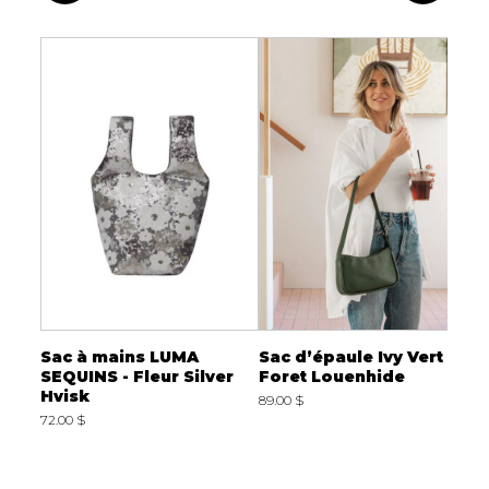
en
Sac à mains LUMA
Sac d’épaule Ivy Vert
T
SEQUINS - Fleur Silver
Foret Louenhide
N
Hvisk
89.00 $
5
72.00 $
L