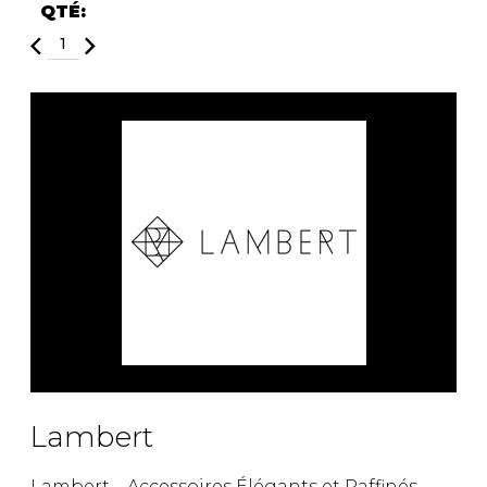
QTÉ:
Fruits et Passion
UNDZ
Lunettes
Accessoires de sous-
vêtements
Autres Essentiels
Boxer Hommes
Masques
MASTECTOMIE
Prothèses
Accessoires de sous-vêtements
Lambert
Lambert – Accessoires Élégants et Raffinés