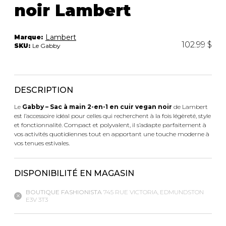
noir Lambert
Trousses
Bandoulière
VÊTEMENTS DE NUIT ET
DÉTENTE
Autres
Lambert
Marque:
Portes-clés
102.99 $
SKU:
Le Gabby
Étuis
CHAUSSETTES ET COLLANTS
Valises/Voyages
Ceintures
DESCRIPTION
Bonnets, gants et foulards
STYLE DE VIE
Parapluies
Le
Gabby – Sac à main 2-en-1 en cuir vegan noir
de Lambert
est l’accessoire idéal pour celles qui recherchent à la fois légèreté, style
et fonctionnalité. Compact et polyvalent, il s’adapte parfaitement à
MASTECTOMIE
vos activités quotidiennes tout en apportant une touche moderne à
BEAUTÉ ET
SOUS-
vos tenues estivales.
BIEN-ÊTRE
VÊTEMENTS
Produits Boss Appeal
Soutiens-Gorge
Bain et corps
Culottes
DISPONIBILITÉ EN MAGASIN
Soins du visage
Camisoles
BOUTIQUE FASHIONISTA
745 RUE VICTORIA, EDMUNDSTON
Accessoires à cheveux
Bodysuits
E3V 3T3
Chandelles
Spanx
Fragrances
Jupons et Slips