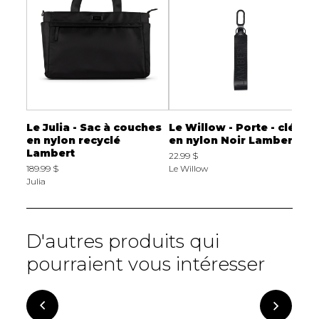
gan
Le Julia - Sac à couches
Le Willow - Porte - clés
L
e
en nylon recyclé
en nylon Noir Lambert
m
Lambert
v
22.99 $
189.99 $
Le Willow
6
Julia
L
D'autres produits qui
pourraient vous intéresser