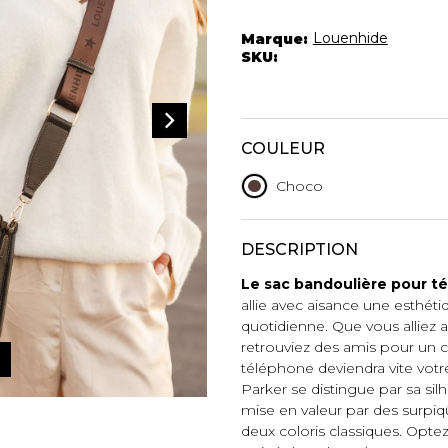
Autres Essent
mbert
Boxer Hommes
Jumpsuits
Masques
Louenhide
Marque:
Tuniques
SKU:
Taille Plus
Ponchos
Vestes et vestons
Manteaux
COULEUR
Imperméables
Choco
t foulards
ES
ACCESSOIRES DE
CHAUSSU
DESCRIPTION
PLAGE
Bottes
Chapeaux et casquettes
Le sac bandoulière pour t
allie avec aisance une esthét
Souliers
Lunettes de soleil
quotidienne. Que vous alliez 
Sandales
retrouviez des amis pour un c
Sneakers
téléphone deviendra vite votr
Autres
Parker se distingue par sa si
ttes à
mise en valeur par des surpiq
deux coloris classiques. Optez