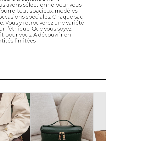
ous avons sélectionné pour vous
Serviettes de papier
fourre-tout spacieux, modèles
Animaux
 occasions spéciales. Chaque sac
Produits pour la maison
. Vous y retrouverez une variété
r l’éthique. Que vous soyez
Autres
it pour vous. À découvrir en
tités limitées