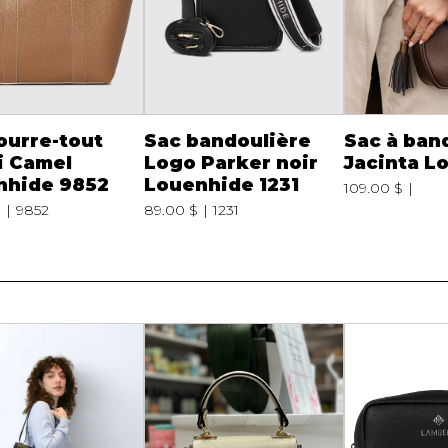
ourre-tout
Sac bandoulière
Sac à ban
i Camel
Logo Parker noir
Jacinta L
nhide 9852
Louenhide 1231
109.00 $
$
9852
89.00 $
1231