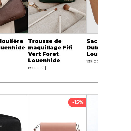
doulière
Trousse de
Sac fourre-tou
ouenhide
maquillage Fifi
Dubai Camel
Vert Foret
Louenhide 98
Louenhide
139.00 $
9852
69.00 $
-15%