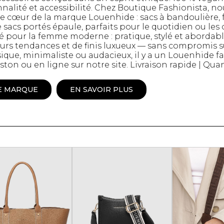
nalité et accessibilité. Chez Boutique Fashionista, n
Peignoir
e cœur de la marque Louenhide : sacs à bandoulière, 
Lingerie
sacs portés épaule, parfaits pour le quotidien ou les
 pour la femme moderne : pratique, stylé et abordable
Pantoufles
urs tendances et de finis luxueux — sans compromis su
sous-
Pyjamas pour hommes
ique, minimaliste ou audacieux, il y a un Louenhide fa
n ou en ligne sur notre site. Livraison rapide | Quan
E MARQUE
EN SAVOIR PLUS