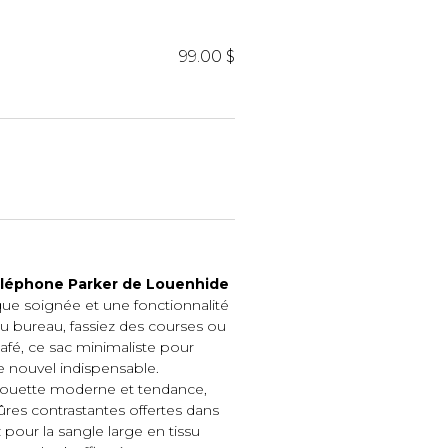
iels
99.00 $
RES
UNIFORMES
Hauts
éléphone Parker de Louenhide
ique soignée et une fonctionnalité
Pantalons
au bureau, fassiez des courses ou
Jackets
afé, ce sac minimaliste pour
Hommes
e nouvel indispensable.
lhouette moderne et tendance,
ûres contrastantes offertes dans
 pour la sangle large en tissu