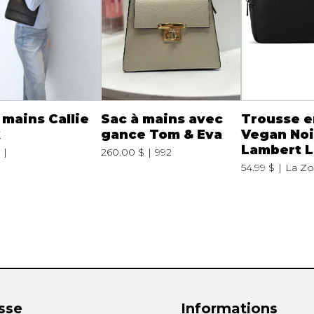
 mains Callie
Sac à mains avec
Trousse e
k
gance Tom & Eva
Vegan Noi
Lambert L
260.00 $
992
54.99 $
La Z
sse
Informations