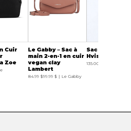
n Cuir
Le Gabby – Sac à
Sac à mains Ca
r
main 2-en-1 en cuir
Hvisk
a Zoe
vegan clay
135.00 $
Lambert
oe
84.99 $
99.99 $
Le Gabby