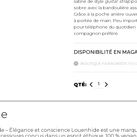
satiné de style
guitar strap
pou
sobre avec la bandoulière asso
mbert
Grâce à la poche arrière ouver
à portée de main. Peu import
pour téléphone du quotidien 
compagnon préféré.
DISPONIBILITÉ EN MAG
BOUTIQUE FASHIONISTA
745 
t foulards
QTÉ:
MENTS
VÊTEMENTS DE NUIT
CHAUSSE
ET DÉTENTE
COLLANT
de
e
Pyjamas
Bas de nylo
Hauts
Collants et 
Pantalons
Chaussettes
de – Élégance et conscience Louenhide est une marq
ccessoires conçus dans un esprit éthique. 100 % vegan, 
Nuisettes