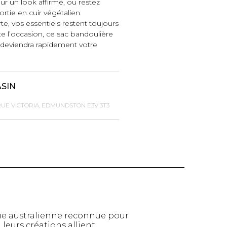
r un look affirmé, ou restez
rtie en cuir végétalien.
te, vos essentiels restent toujours
e l’occasion, ce sac bandoulière
deviendra rapidement votre
ASIN
RUE VICTORIA, EDMUNDSTON E3V 3T3
TTES ET
STYLE DE VIE
S
Produits Signatures
n
Thés et tisanes
leggings
La Gourmande
ue australienne reconnue pour
leurs créations allient
Bouteilles Fashion