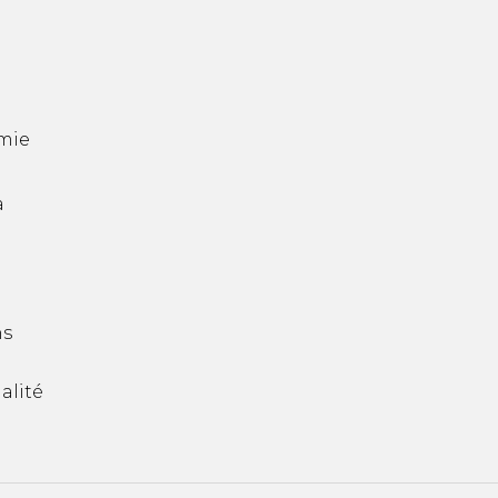
mie
a
ns
alité