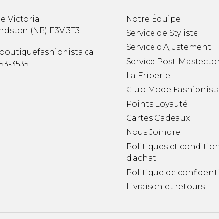
e Victoria
Notre Équipe
ndston
(
NB
)
E3V 3T3
Service de Styliste
Service d’Ajustement
boutiquefashionista.ca
Service Post-Mastecto
353-3535
La Friperie
Club Mode Fashionist
Points Loyauté
Cartes Cadeaux
Nous Joindre
Politiques et conditio
d'achat
Politique de confidenti
Livraison et retours