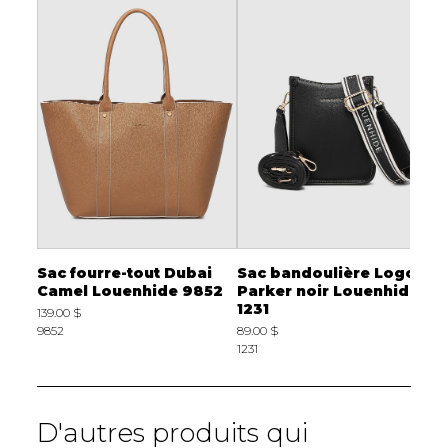
age
Sac fourre-tout Dubai
Sac bandoulière Logo
S
Camel Louenhide 9852
Parker noir Louenhide
J
1231
139.00 $
1
9852
89.00 $
1231
D'autres produits qui