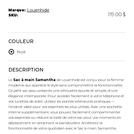
Trousses
Louenhide
Marque:
Bandoulière
VÊTEMENTS DE NUIT ET
119.00 $
SKU:
DÉTENTE
Autres
Portes-clés
Étuis
CHAUSSETTES ET COLLANTS
Valises/Voyages
COULEUR
Ceintures
Noir
Bonnets, gants et foulards
STYLE DE VIE
Parapluies
DESCRIPTION
MASTECTOMIE
Le
Sac à main Samantha
de Louenhide est conçu pour la femme
BEAUTÉ ET
SOUS-
moderne qui apprécie le style sans compromettre la fonctionnalité.
BIEN-ÊTRE
VÊTEMENTS
Ce petit sac seau présente une silhouette épurée et simple, d'une
Produits Boss Appeal
Soutiens-Gorge
élégance intemporelle. Pour accéder facilement à votre téléphone et
Bain et corps
Culottes
vos lunettes de soleil, utilisez les poches extérieures pratiques —
l'endroit idéal pour vos essentiels les plus utilisés. Avec une pochette
Soins du visage
Camisoles
interne supplémentaire, vous pouvez facilement compartimenter
Accessoires à cheveux
Bodysuits
vos essentiels ou réduire la taille de votre sac pour vos moments en
Chandelles
Spanx
déplacement en attachant la bandoulière. Améliorez la
fonctionnalité de votre quotidien avec le Sac à main Samantha.
Fragrances
Jupons et Slips