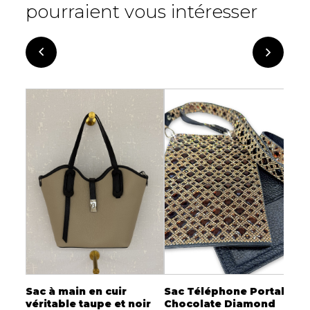
pourraient vous intéresser
Sac à main en cuir
Sac Téléphone Portable
L
véritable taupe et noir
Chocolate Diamond
2