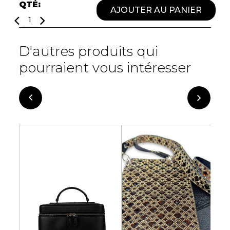
QTÉ:
Fruits et Passion
UNDZ
AJOUTER AU PANIER
Lunettes
Accessoires de sous-
vêtements
Autres Essentiels
Boxer Hommes
Masques
D'autres produits qui
pourraient vous intéresser
MASTECTOMIE
Prothèses
Accessoires de sous-vêtements