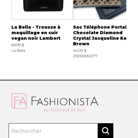
La Bella - Trousse à
Sac Téléphone Portable
S
e
maquillage en cuir
Chocolate Diamond
M
vegan noir Lambert
Crystal Jacqueline Kent
1
Brown
69.99 $
Mi
La Bella
44.00 $
210000052077