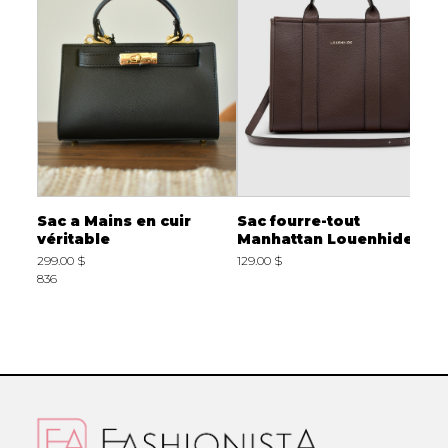
n
Sac a Mains en cuir
Sac fourre-tout
L
véritable
Manhattan Louenhide
c
05
299.00 $
129.00 $
5
836
L