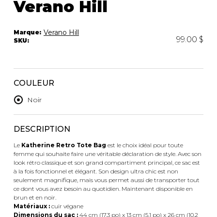
Verano Hill
Trousses
Bandoulière
VÊTEMENTS DE NUIT ET
DÉTENTE
Autres
Verano Hill
Marque:
99.00 $
SKU:
Portes-clés
Étuis
CHAUSSETTES ET COLLANTS
Valises/Voyages
Ceintures
COULEUR
Bonnets, gants et foulards
STYLE DE VIE
Noir
Parapluies
MASTECTOMIE
DESCRIPTION
BEAUTÉ ET
SOUS-
BIEN-ÊTRE
VÊTEMENTS
Le
Katherine Retro Tote Bag
est le choix idéal pour toute
Produits Boss Appeal
Soutiens-Gorge
femme qui souhaite faire une véritable déclaration de style. Avec son
look rétro classique et son grand compartiment principal, ce sac est
Bain et corps
Culottes
à la fois fonctionnel et élégant. Son design ultra chic est non
Soins du visage
Camisoles
seulement magnifique, mais vous permet aussi de transporter tout
Accessoires à cheveux
Bodysuits
ce dont vous avez besoin au quotidien. Maintenant disponible en
brun et en noir.
Chandelles
Spanx
Matériaux :
cuir végane
Fragrances
Jupons et Slips
Dimensions du sac :
44 cm (17,3 po) x 13 cm (5,1 po) x 26 cm (10,2