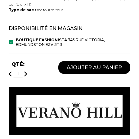
Fruits et Passion
UNDZ
po) (L x l x H)
Type de sac :
sac fourre-tout
Lunettes
Accessoires de sous-
vêtements
Autres Essentiels
Boxer Hommes
Masques
DISPONIBILITÉ EN MAGASIN
BOUTIQUE FASHIONISTA
745 RUE VICTORIA,
EDMUNDSTON E3V 3T3
MASTECTOMIE
Prothèses
QTÉ:
AJOUTER AU PANIER
Accessoires de sous-vêtements