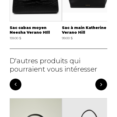
e
Sac cabas moyen
Sac à main Katherine
S
Neesha Verano HIll
Verano Hill
N
159.00 $
99.00 $
1
D'autres produits qui
pourraient vous intéresser