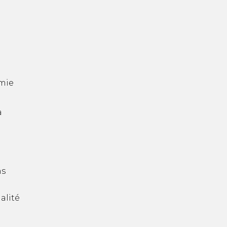
mie
a
ns
alité