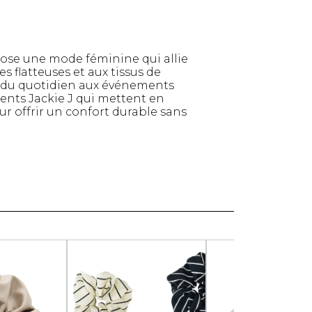
pose une mode féminine qui allie
 flatteuses et aux tissus de
, du quotidien aux événements
ents Jackie J qui mettent en
ur offrir un confort durable sans
TTES ET
STYLE DE VIE
S
Produits Signatures
n
Thés et tisanes
leggings
La Gourmande
Bouteilles Fashion