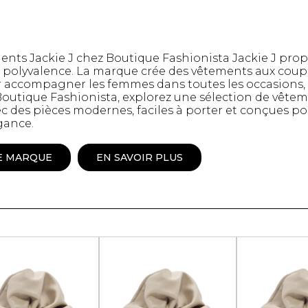
mbert
ents Jackie J chez Boutique Fashionista Jackie J pro
 polyvalence. La marque crée des vêtements aux coupes
r accompagner les femmes dans toutes les occasions
Boutique Fashionista, explorez une sélection de vêtem
vec des pièces modernes, faciles à porter et conçues po
gance.
E MARQUE
EN SAVOIR PLUS
t foulards
MENTS
VÊTEMENTS DE NUIT
CHAUSSE
ET DÉTENTE
COLLANT
e
Pyjamas
Bas de nylo
Hauts
Collants et 
Pantalons
Chaussettes
Nuisettes