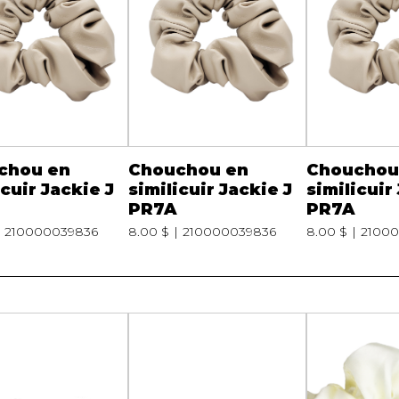
Peignoir
Lingerie
Pantoufles
sous-
Pyjamas pour hommes
chou en
Chouchou en
Chouchou
icuir Jackie J
similicuir Jackie J
similicuir
PR7A
PR7A
210000039836
8.00 $
210000039836
8.00 $
2100