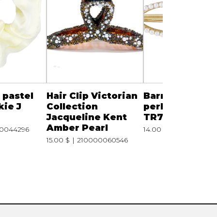
pastel
Hair Clip Victorian
Barrette ovale
kie J
Collection
perles Jackie J
Jacqueline Kent
TR75C
Amber Pearl
0044296
14.00 $
210000042
15.00 $
210000060546