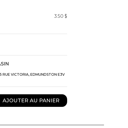
iels
3.50 $
ASIN
RES
UNIFORMES
5 RUE VICTORIA, EDMUNDSTON E3V
Hauts
Pantalons
Jackets
AJOUTER AU PANIER
Hommes