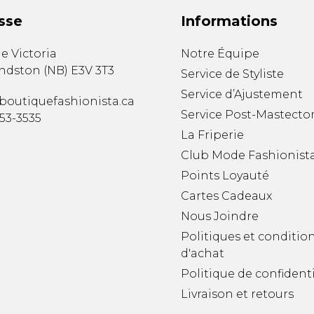
sse
Informations
e Victoria
Notre Équipe
ndston
(
NB
)
E3V 3T3
Service de Styliste
Service d’Ajustement
boutiquefashionista.ca
Service Post-Mastecto
353-3535
La Friperie
Club Mode Fashionist
Points Loyauté
Cartes Cadeaux
Nous Joindre
Politiques et conditio
d'achat
Politique de confidenti
Livraison et retours