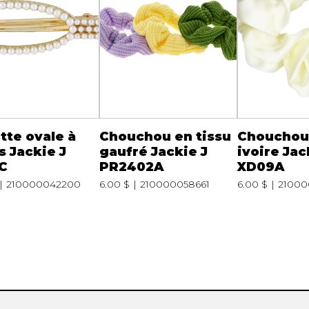
tte ovale à
Chouchou en tissu
Chouchou 
s Jackie J
gaufré Jackie J
ivoire Jac
C
PR2402A
XD09A
210000042200
6.00 $
210000058661
6.00 $
21000