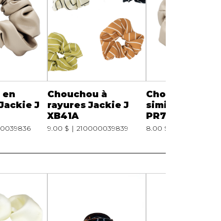
Serviettes de papier
Animaux
Produits pour la maison
Autres
 en
Chouchou à
Chouchou en
 Jackie J
rayures Jackie J
similicuir Jack
XB41A
PR7A
00039836
9.00 $
210000039839
8.00 $
2100000398