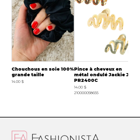
Chouchous en soie 100%
Pince à cheveux en
C
grande taille
métal ondulé Jackie J
J
PR2400C
14.00 $
8
14.00 $
2
210000058655