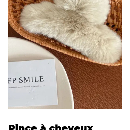
Bandoulière
Taille Plus
Autres
Ponchos
Portes-clés
ACCESSOIRES
Vestes et vestons
Étuis
Manteaux
Valises/Voyages
Imperméables
Ceintures
ACCESSOIRES DE PLAGE
Bonnets, gants et foulards
ROBES
ACCESSOIRES
Parapluies
CHAUSSURES
De tous les jours
Sac à main
Petite robe noire
Sac à dos
Soirée chic / Événements
Sac banane
UNIFORMES
Robes d'été
Portefeuilles
Sac fourre tout
Pochettes/mallettes à
BEAUTÉ ET BIEN-ÊTRE
ordinateur
Sac à couches
Étuis à cellulaire
SOUS-VÊTEMENTS
Pince à cheveux
Accessoires Lambert