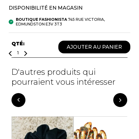
Fruits et Passion
UNDZ
DISPONIBILITÉ EN MAGASIN
Lunettes
Accessoires de sous-
vêtements
Autres Essentiels
BOUTIQUE FASHIONISTA
745 RUE VICTORIA,
Boxer Hommes
EDMUNDSTON E3V 3T3
Masques
QTÉ:
MASTECTOMIE
AJOUTER AU PANIER
Prothèses
Accessoires de sous-vêtements
D'autres produits qui
pourraient vous intéresser