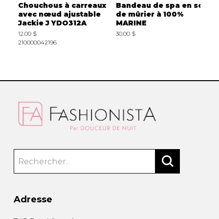
Chouchous à carreaux
Bandeau de spa en soie
B
ne
avec nœud ajustable
de mûrier à 100%
R
Jackie J YDO312A
MARINE
2
12.00 $
30.00 $
1
210000042196
Adresse