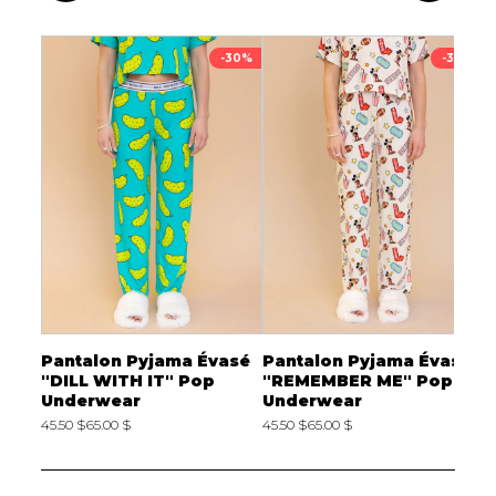
-30%
-30%
MBER
Pantalon Pyjama Évasé
Pantalon Pyjama Évasé
T
r
"DILL WITH IT" Pop
"REMEMBER ME" Pop
"
Underwear
Underwear
U
45.50 $
65.00 $
45.50 $
65.00 $
4