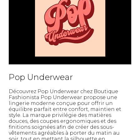
Pop Underwear
Découvrez Pop Underwear chez Boutique
Fashionista Pop Underwear propose une
lingerie moderne conçue pour offrir un
équilibre parfait entre confort, maintien et
style. La marque privilégie des matières
douces, des coupes ergonomiques et des
finitions soignées afin de créer des sous-
vêtements agréables à porter du matin au
soir, tout en mettant la silhouette en