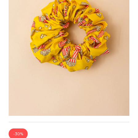
Bandoulière
Taille Plus
Autres
Ponchos
Portes-clés
ACCESSOIRES
Vestes et vestons
Étuis
Manteaux
Valises/Voyages
Imperméables
Ceintures
ACCESSOIRES DE PLAGE
Bonnets, gants et foulards
ROBES
ACCESSOIRES
Parapluies
CHAUSSURES
De tous les jours
Sac à main
Petite robe noire
Sac à dos
Soirée chic / Événements
Sac banane
UNIFORMES
Robes d'été
Portefeuilles
Sac fourre tout
Pochettes/mallettes à
BEAUTÉ ET BIEN-ÊTRE
ordinateur
Sac à couches
Étuis à cellulaire
SOUS-VÊTEMENTS
-30%
Accessoires Lambert