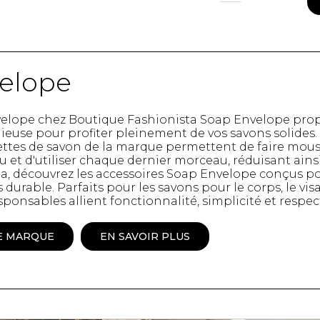
Peignoir
Lingerie
Pantoufles
sous-
Pyjamas pour hommes
elope
elope chez Boutique Fashionista Soap Envelope prop
euse pour profiter pleinement de vos savons solides. 
ettes de savon de la marque permettent de faire mousse
 et d'utiliser chaque dernier morceau, réduisant ains
a, découvrez les accessoires Soap Envelope conçus po
s durable. Parfaits pour les savons pour le corps, le v
sponsables allient fonctionnalité, simplicité et respe
E MARQUE
EN SAVOIR PLUS