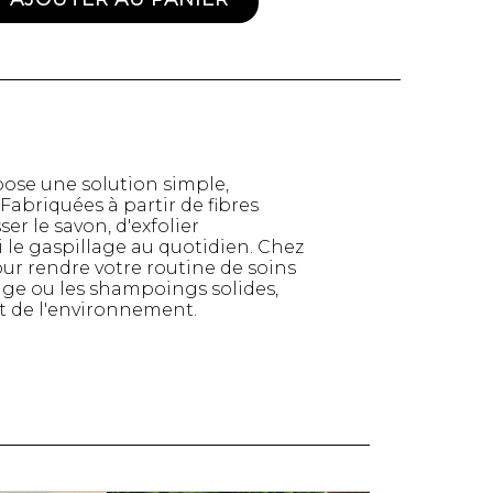
Serviettes de papier
Animaux
Produits pour la maison
Autres
ose une solution simple,
Fabriquées à partir de fibres
r le savon, d'exfolier
i le gaspillage au quotidien. Chez
ur rendre votre routine de soins
isage ou les shampoings solides,
ct de l'environnement.