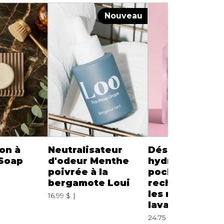
Nouveau
on à
Neutralisateur
Désinfectant
Soap
d'odeur Menthe
hydratant de
poivrée à la
poche
bergamote Loui
rechargeable 
les mains à la
16.99 $
lavande
24.75 $