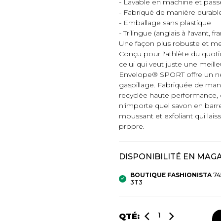
- Lavable en machine et pass
- Fabriqué de manière durabl
mbert
- Emballage sans plastique
- Trilingue (anglais à l'avant, 
Une façon plus robuste et mei
Conçu pour l'athlète du quoti
celui qui veut juste une meil
Envelope® SPORT offre un ne
gaspillage. Fabriquée de mani
recyclée haute performance, 
n'importe quel savon en ba
moussant et exfoliant qui laiss
t foulards
propre.
DISPONIBILITÉ EN MAG
MENTS
VÊTEMENTS DE NUIT
CHAUSSE
ET DÉTENTE
COLLANT
BOUTIQUE FASHIONISTA
74
3T3
e
Pyjamas
Bas de nylo
Hauts
Collants et 
Pantalons
Chaussettes
QTÉ:
Nuisettes