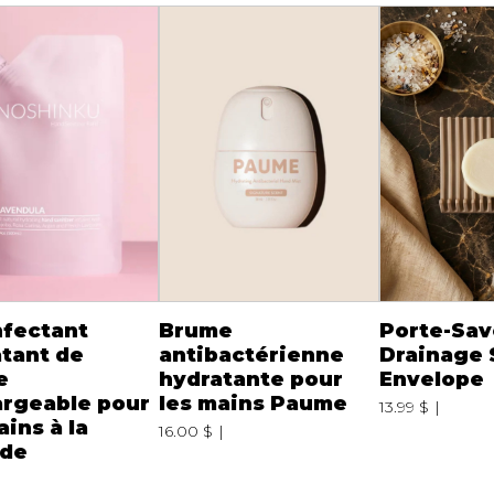
nfectant
Brume
Porte-Sav
tant de
antibactérienne
Drainage 
e
hydratante pour
Envelope
argeable pour
les mains Paume
13.99 $
ains à la
16.00 $
nde