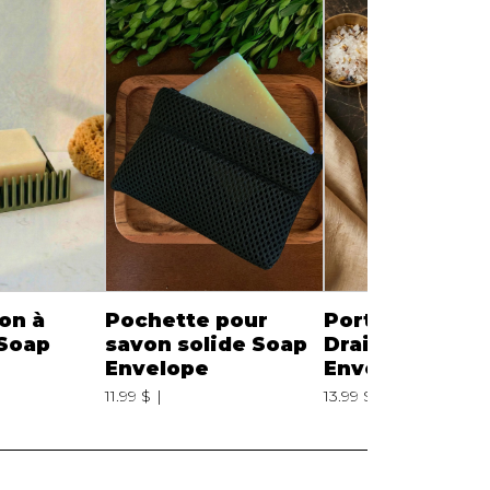
on à
Pochette pour
Porte-Savon à
Soap
savon solide Soap
Drainage Soap
Envelope
Envelope
11.99 $
13.99 $