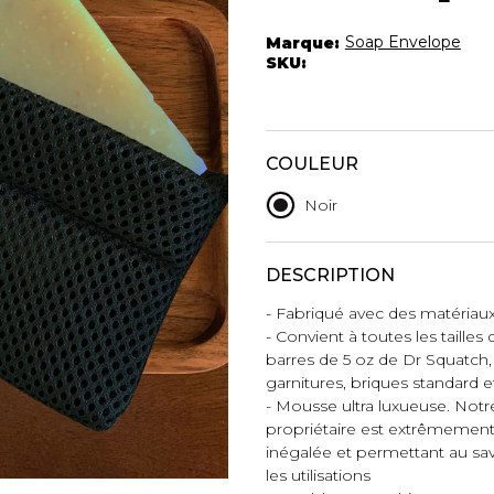
Autres Essent
mbert
Boxer Hommes
Jumpsuits
Masques
Soap Envelope
Marque:
Tuniques
SKU:
Taille Plus
Ponchos
Vestes et vestons
Manteaux
COULEUR
Imperméables
Noir
t foulards
ES
ACCESSOIRES DE
CHAUSSU
DESCRIPTION
PLAGE
Bottes
Chapeaux et casquettes
- Fabriqué avec des matériau
- Convient à toutes les taille
Souliers
Lunettes de soleil
barres de 5 oz de Dr Squatch,
Sandales
garnitures, briques standard 
Sneakers
- Mousse ultra luxueuse. Notr
Autres
propriétaire est extrêmement
ttes à
inégalée et permettant au sa
les utilisations