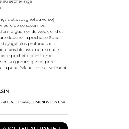
e au sèche-linge
e
français et espagnol au verso)
lleure de se savonner.
dien, le guerrier du week-end et
leure douche, la pochette Soap
ttoyage plus profond sans
ère durable avec notre maille
cette pochette transforme
rre en un gommage corporel
e la peau fraîche, lisse et vraiment
ASIN
TTES ET
STYLE DE VIE
S
5 RUE VICTORIA, EDMUNDSTON E3V
Produits Signatures
n
Thés et tisanes
leggings
La Gourmande
AJOUTER AU PANIER
Bouteilles Fashion