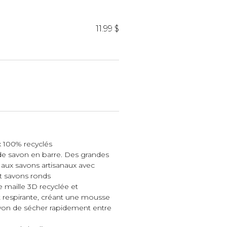
iels
11.99 $
RES
UNIFORMES
Hauts
x 100% recyclés
s de savon en barre. Des grandes
Pantalons
 aux savons artisanaux avec
Jackets
et savons ronds
Hommes
e maille 3D recyclée et
 respirante, créant une mousse
von de sécher rapidement entre