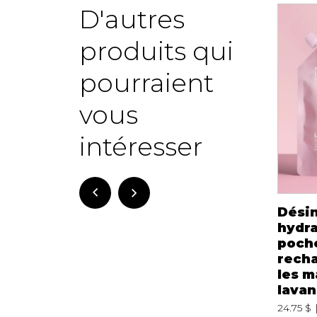
D'autres
Nouveau
produits qui
pourraient
vous
intéresser
Porte-Savon à
Neutralisateur
Dési
Drainage Soap
d'odeur Menthe
hydra
Envelope
poivrée à la
poch
bergamote Loui
rech
3.99 $
les m
16.99 $
lava
24.75 $