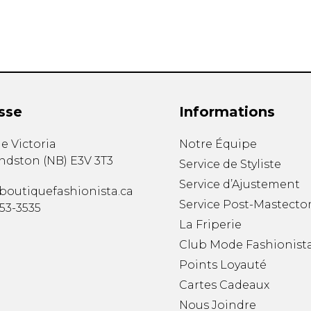
sse
Informations
e Victoria
Notre Équipe
ndston
(
NB
)
E3V 3T3
Service de Styliste
Service d’Ajustement
boutiquefashionista.ca
Service Post-Mastecto
353-3535
La Friperie
Club Mode Fashionist
Points Loyauté
Cartes Cadeaux
Nous Joindre