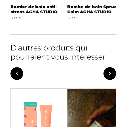
Bomb
Bombe de bain anti-
Bombe de bain Spruce
B
stress AGHA STUDIO
Calm AGHA STUDIO
c
A
12.00 $
12.00 $
1
D'autres produits qui
pourraient vous intéresser