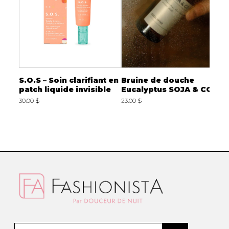
ton
S.O.S – Soin clarifiant en
Bruine de douche
L
patch liquide invisible
Eucalyptus SOJA & CO
A
R
30.00 $
23.00 $
5