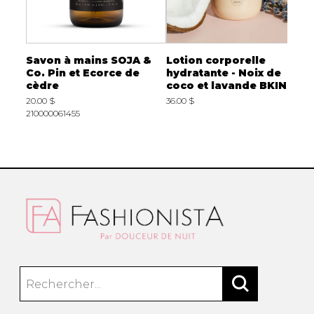
xant
Savon à mains SOJA &
Lotion corporelle
S
oco
Co. Pin et Ecorce de
hydratante - Noix de
T
cèdre
coco et lavande BKIND
2
20.00 $
36.00 $
210000061455