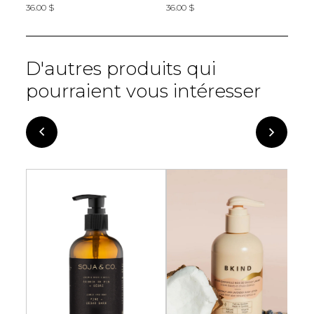
36.00 $
36.00 $
6
D'autres produits qui
pourraient vous intéresser