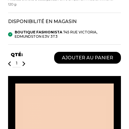
Fruits et Passion
UNDZ
120 g
Lunettes
Accessoires de sous-
vêtements
Autres Essentiels
DISPONIBILITÉ EN MAGASIN
Boxer Hommes
Masques
BOUTIQUE FASHIONISTA
745 RUE VICTORIA,
EDMUNDSTON E3V 3T3
MASTECTOMIE
QTÉ:
Prothèses
AJOUTER AU PANIER
Accessoires de sous-vêtements