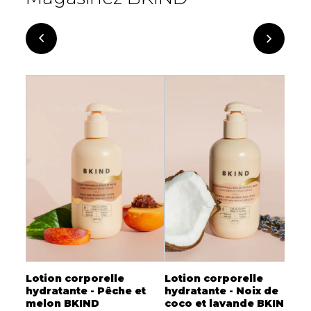
oin
Lotion corporelle
Lotion corporelle
M
hydratante - Pêche et
hydratante - Noix de
r
melon BKIND
coco et lavande BKIND
c