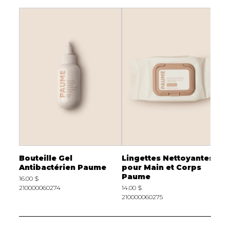
Bouteille Gel
Lingettes Nettoyantes
B
)
Antibactérien Paume
pour Main et Corps
O
Paume
16.00 $
3
210000060274
14.00 $
2
210000060275