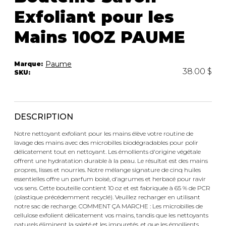
Trousses
Exfoliant pour les
Bandoulière
VÊTEMENTS DE NUIT ET
DÉTENTE
Autres
Mains 10OZ PAUME
Portes-clés
Étuis
CHAUSSETTES ET COLLANTS
Paume
Marque:
Valises/Voyages
38.00 $
SKU:
Ceintures
Bonnets, gants et foulards
STYLE DE VIE
Parapluies
DESCRIPTION
MASTECTOMIE
Notre nettoyant exfoliant pour les mains élève votre routine de
BEAUTÉ ET
SOUS-
lavage des mains avec des microbilles biodégradables pour polir
BIEN-ÊTRE
VÊTEMENTS
délicatement tout en nettoyant. Les émollients d'origine végétale
Produits Boss Appeal
Soutiens-Gorge
offrent une hydratation durable à la peau. Le résultat est des mains
propres, lisses et nourries. Notre mélange signature de cinq huiles
Bain et corps
Culottes
essentielles offre un parfum boisé, d'agrumes et herbacé pour ravir
Soins du visage
Camisoles
vos sens. Cette bouteille contient 10 oz et est fabriquée à 65 % de PCR
Accessoires à cheveux
Bodysuits
(plastique précédemment recyclé). Veuillez recharger en utilisant
notre sac de recharge. COMMENT ÇA MARCHE : Les microbilles de
Chandelles
Spanx
cellulose exfolient délicatement vos mains, tandis que les nettoyants
Fragrances
Jupons et Slips
naturels éliminent la saleté et les impuretés, et que les émollients