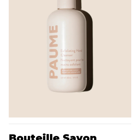
Bandoulière
Taille Plus
Autres
Ponchos
Portes-clés
ACCESSOIRES
Vestes et vestons
Étuis
Manteaux
Valises/Voyages
Imperméables
Ceintures
ACCESSOIRES DE PLAGE
Bonnets, gants et foulards
ROBES
ACCESSOIRES
Parapluies
CHAUSSURES
De tous les jours
Sac à main
Petite robe noire
Sac à dos
Soirée chic / Événements
Sac banane
UNIFORMES
Robes d'été
Portefeuilles
Sac fourre tout
Pochettes/mallettes à
BEAUTÉ ET BIEN-ÊTRE
ordinateur
Sac à couches
Étuis à cellulaire
SOUS-VÊTEMENTS
Bouteille Savon
Accessoires Lambert