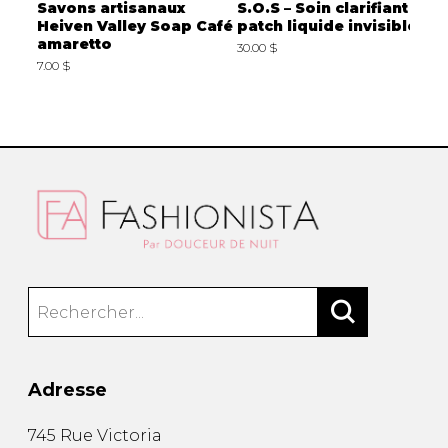
lle
Savons artisanaux
S.O.S – Soin clarifiant en
G
Heiven Valley Soap Café
patch liquide invisible
b
amaretto
30.00 $
1
7.00 $
Adresse
745 Rue Victoria