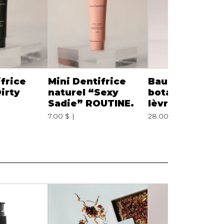
frice
Mini Dentifrice
Baume-sérum
irty
naturel “Sexy
botanique pour
Sadie” ROUTINE.
lèvres ROUTIN
7.00 $
28.00 $