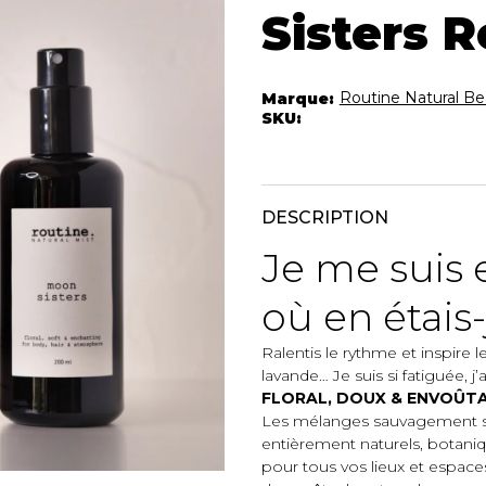
Autres Essent
Sisters R
mbert
Boxer Hommes
Jumpsuits
Masques
Tuniques
Taille Plus
Routine Natural Be
Marque:
Ponchos
SKU:
Vestes et vestons
Manteaux
Imperméables
DESCRIPTION
t foulards
Je me sui
ES
ACCESSOIRES DE
CHAUSSU
PLAGE
où en étais-
Bottes
Chapeaux et casquettes
Souliers
Lunettes de soleil
Ralentis le rythme et inspire l
Sandales
lavande… Je suis si fatiguée, j’
Sneakers
FLORAL, DOUX & ENVOÛT
Autres
Les mélanges sauvagement s
ttes à
entièrement naturels, botani
pour tous vos lieux et espaces