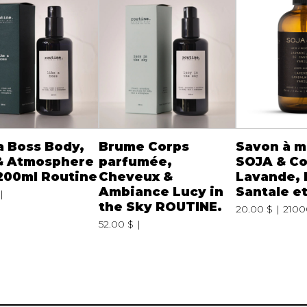
a Boss Body,
Brume Corps
Savon à m
 & Atmosphere
parfumée,
SOJA & Co
200ml Routine
Cheveux &
Lavande, 
Ambiance Lucy in
Santale et
the Sky ROUTINE.
20.00 $
2100
52.00 $