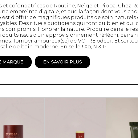
t cofondatrices de Routine, Neige et Pippa. Chez Ro
Peignoir
e empreinte digitale, et que la façon dont vous choi
Lingerie
o est d’offrir de magnifiques produits de soin naturels
Pantoufles
yables. Des rituels quotidiens qui font du bien et qui 
 compromis. Honorer la nature. Produire dans le resp
sous-
Pyjamas pour hommes
roduits issus d’un approvisionnement réfléchi, dans n
es. Tomber amoureux(se) de VOTRE odeur. Et surtout, r
 salle de bain moderne. En selle ! Xo, N & P
E MARQUE
EN SAVOIR PLUS