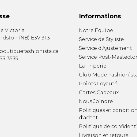
sse
Informations
e Victoria
Notre Équipe
ndston
(
NB
)
E3V 3T3
Service de Styliste
Service d’Ajustement
boutiquefashionista.ca
Service Post-Mastecto
353-3535
La Friperie
Club Mode Fashionist
Points Loyauté
Cartes Cadeaux
Nous Joindre
Politiques et conditio
d'achat
Politique de confidenti
Livraison et retours