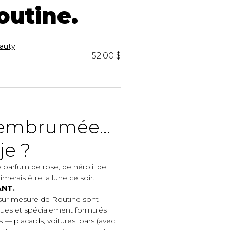
iels
outine.
auty
52.00 $
s embrumée…
RES
UNIFORMES
je ?
Hauts
Pantalons
e parfum de rose, de néroli, de
Jackets
aimerais être la lune ce soir.
Hommes
ANT.
ur mesure de Routine sont
ques et spécialement formulés
 — placards, voitures, bars (avec