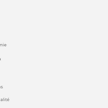
mie
a
ns
alité