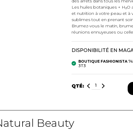
des arrêts dans tous les merve
Les huiles botaniques + H₂O 
et nutrition à votre peau et à
mbert
sublimes tout en prenant soi
Brumez-vous le matin, brumez-
réunions ennuyeuses ou celles 
DISPONIBILITÉ EN MAG
BOUTIQUE FASHIONISTA
74
3T3
t foulards
QTÉ:
MENTS
VÊTEMENTS DE NUIT
CHAUSSE
ET DÉTENTE
COLLANT
e
Pyjamas
Bas de nylo
Hauts
Collants et 
Natural Beauty
Pantalons
Chaussettes
Nuisettes