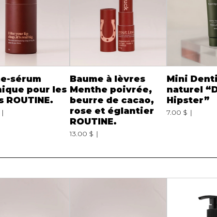
e-sérum
Baume à lèvres
Mini Denti
ique pour les
Menthe poivrée,
naturel “D
s ROUTINE.
beurre de cacao,
Hipster”
rose et églantier
7.00 $
ROUTINE.
13.00 $