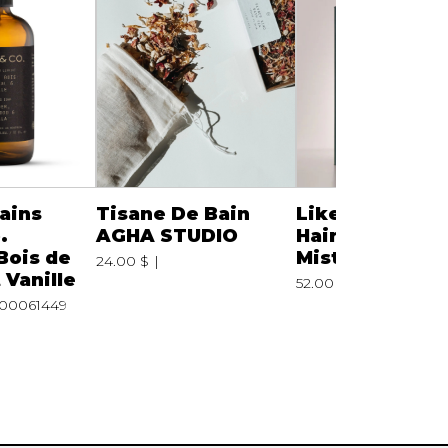
ains
Tisane De Bain
Like a Boss Bo
.
AGHA STUDIO
Hair & Atmosp
Bois de
Mist 200ml Ro
24.00 $
 Vanille
52.00 $
00061449