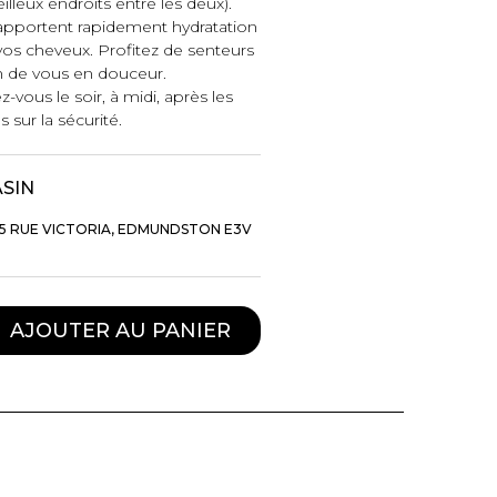
illeux endroits entre les deux).
apportent rapidement hydratation
 vos cheveux. Profitez de senteurs
n de vous en douceur.
vous le soir, à midi, après les
sur la sécurité.
ASIN
5 RUE VICTORIA, EDMUNDSTON E3V
AJOUTER AU PANIER
TTES ET
STYLE DE VIE
S
Produits Signatures
n
Thés et tisanes
leggings
La Gourmande
Bouteilles Fashion