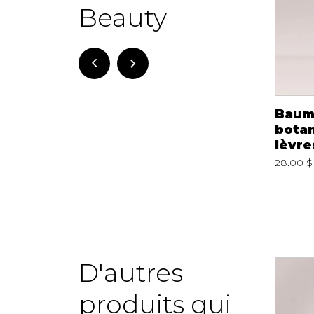
Beauty
Mini Dentifrice
Mini Dentifrice
Baum
naturel “Dirty
naturel “Sexy
botan
Hipster”
Sadie” ROUTINE.
lèvre
.00 $
7.00 $
28.00 $
D'autres
produits qui