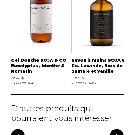
 &
Gel Douche SOJA & CO.
Savon à mains SOJA &
E
Eucalyptus , Menthe &
Co. Lavande, Bois de
C
Romarin
Santale et Vanille
F
28.00 $
20.00 $
2
210000061445
210000061449
2
D'autres produits qui
pourraient vous intéresser