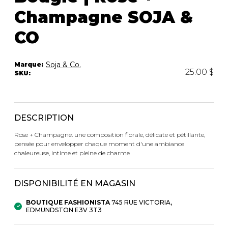
Champagne SOJA &
CO
Soja & Co.
Marque:
25.00 $
SKU:
DESCRIPTION
Rose + Champagne. une composition florale, délicate et pétillante,
pensée pour envelopper chaque moment d'une ambiance
chaleureuse, intime et pleine de charme
DISPONIBILITÉ EN MAGASIN
BOUTIQUE FASHIONISTA
745 RUE VICTORIA,
EDMUNDSTON E3V 3T3