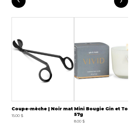
ja |
Coupe-mèche | Noir mat
Mini Bougie Gin et Tonic
B
 Co.
57g
C
15.00 $
8.00 $
3