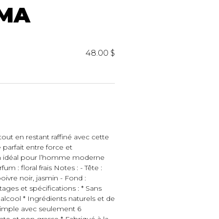
iels
OMA
48.00 $
RES
UNIFORMES
out en restant raffiné avec cette
Hauts
 parfait entre force et
Pantalons
fum idéal pour l’homme moderne
Jackets
m : floral frais Notes : - Tête :
Hommes
ivre noir, jasmin - Fond :
tages et spécifications : * Sans
alcool * Ingrédients naturels et de
simple avec seulement 6
nte et non grasse * Fabriqué à la