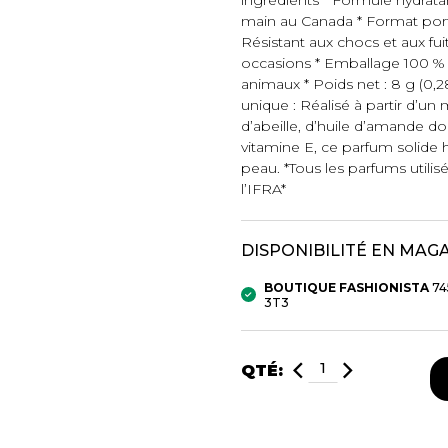
main au Canada * Format por
Résistant aux chocs et aux fui
mbert
occasions * Emballage 100 % r
animaux * Poids net : 8 g (0,2
unique : Réalisé à partir d’un
d’abeille, d’huile d’amande do
vitamine E, ce parfum solide 
peau. *Tous les parfums utilis
l’IFRA*
t foulards
DISPONIBILITÉ EN MAG
BOUTIQUE FASHIONISTA
74
3T3
MENTS
VÊTEMENTS DE NUIT
CHAUSSE
ET DÉTENTE
COLLANT
QTÉ:
e
Pyjamas
Bas de nylo
Hauts
Collants et 
Pantalons
Chaussettes
Nuisettes