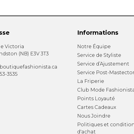
sse
Informations
e Victoria
Notre Équipe
ndston
(
NB
)
E3V 3T3
Service de Styliste
Service d’Ajustement
boutiquefashionista.ca
Service Post-Mastecto
353-3535
La Friperie
Club Mode Fashionist
Points Loyauté
Cartes Cadeaux
Nous Joindre
Politiques et conditio
d'achat