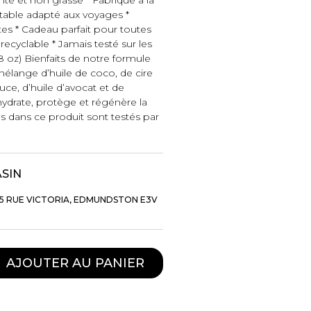
table adapté aux voyages *
tes * Cadeau parfait pour toutes
ecyclable * Jamais testé sur les
8 oz) Bienfaits de notre formule
 mélange d’huile de coco, de cire
uce, d’huile d’avocat et de
hydrate, protège et régénère la
és dans ce produit sont testés par
ASIN
5 RUE VICTORIA, EDMUNDSTON E3V
TTES ET
STYLE DE VIE
S
Produits Signatures
n
AJOUTER AU PANIER
Thés et tisanes
leggings
La Gourmande
Bouteilles Fashion