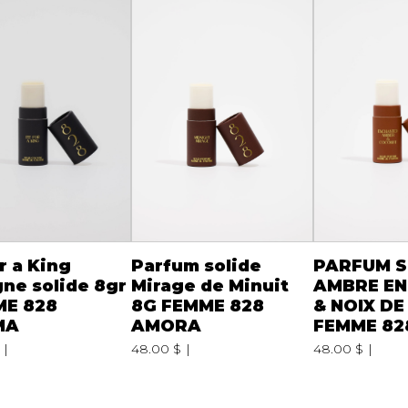
or a King
Parfum solide
PARFUM S
ne solide 8gr
Mirage de Minuit
AMBRE E
E 828
8G FEMME 828
& NOIX D
MA
AMORA
FEMME 82
48.00 $
48.00 $