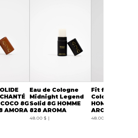
OLIDE
Eau de Cologne
Fit for a King
NCHANTÉ
Midnight Legend
Cologne solide
E COCO 8G
Solid 8G HOMME
HOMME 828
8 AMORA
828 AROMA
AROMA
48.00 $
48.00 $