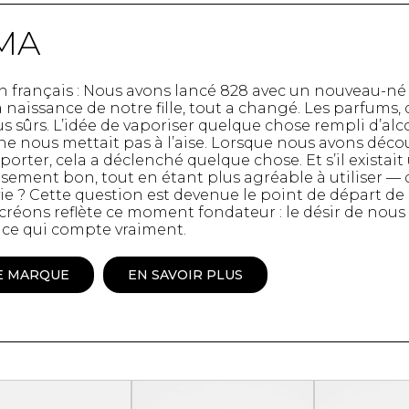
Peignoir
MA
Lingerie
Pantoufles
sous-
Pyjamas pour hommes
 en français : Nous avons lancé 828 avec un nouveau-
la naissance de notre fille, tout a changé. Les parfums
 sûrs. L’idée de vaporiser quelque chose rempli d’alc
ne nous mettait pas à l’aise. Lorsque nous avons déco
à porter, cela a déclenché quelque chose. Et s’il exista
sement bon, tout en étant plus agréable à utiliser — 
 vie ? Cette question est devenue le point de départ d
créons reflète ce moment fondateur : le désir de nou
ce qui compte vraiment.
E MARQUE
EN SAVOIR PLUS