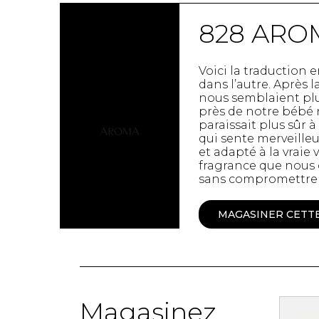
Spanx
Chandelles
828 ARO
Jupons et Slips
Fragrances
UNDZ
Fruits et Passion
Accessoires de 
Lunettes
Voici la traduction
vêtements
dans l’autre. Après 
Autres Essentiels
nous semblaient plus
Boxer Hommes
Masques
près de notre bébé 
paraissait plus sûr 
qui sente merveilleu
MASTECTOMIE
et adapté à la vraie
fragrance que nous 
sans compromettre 
Prothèses
Accessoires de sous-
MAGASINER CETT
vêtements
Magasinez