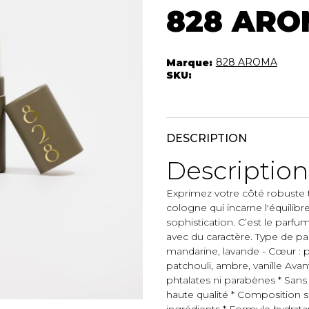
Autres Essent
828 AR
mbert
Boxer Hommes
Jumpsuits
Masques
Tuniques
Taille Plus
828 AROMA
Marque:
Ponchos
SKU:
Vestes et vestons
Manteaux
Imperméables
DESCRIPTION
t foulards
Description
ES
ACCESSOIRES DE
CHAUSSU
PLAGE
Exprimez votre côté robuste t
Bottes
Chapeaux et casquettes
cologne qui incarne l'équilibre
Souliers
Lunettes de soleil
sophistication. C’est le par
Sandales
avec du caractère. Type de parfu
Sneakers
mandarine, lavande - Cœur : po
Autres
patchouli, ambre, vanille Avan
ttes à
phtalates ni parabènes * Sans 
haute qualité * Composition 
ingrédients * Formule hydrata