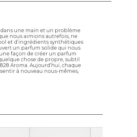
Serviettes de papier
Animaux
Produits pour la maison
Autres
né dans une main et un problème
, que nous aimions autrefois, ne
ool et d’ingrédients synthétiques
uvert un parfum solide qui nous
it une façon de créer un parfum
quelque chose de propre, subtil
e 828 Aroma. Aujourd’hui, chaque
s sentir à nouveau nous-mêmes,