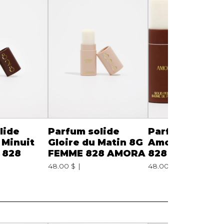
lide
Parfum solide
Parfum solide
 Minuit
Gloire du Matin 8G
Amora 8G FEM
 828
FEMME 828 AMORA
828 AMORA
48.00 $
48.00 $