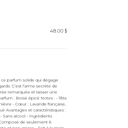
iels
48.00 $
RES
UNIFORMES
c ce parfum solide qui dégage
Hauts
gards. C’est l’arme secrète de
Pantalons
trée remarquée et laisser une
Jackets
arfum : Boisé épicé Notes : - Tête
Hommes
nièvre - Cœur : Lavande française,
ir Avantages et caractéristiques :
- Sans alcool - Ingrédients
 - Composé de seulement 6
te et non grasse - Fait à la main