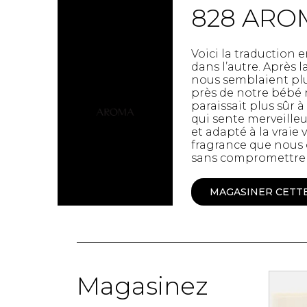
828 ARO
Spanx
Chandelles
Jupons et Slips
Fragrances
UNDZ
Fruits et Passion
Voici la traduction
Accessoires de 
Lunettes
dans l’autre. Après 
vêtements
nous semblaient plus
Autres Essentiels
près de notre bébé 
Boxer Hommes
Masques
paraissait plus sûr 
qui sente merveilleu
et adapté à la vraie
fragrance que nous 
MASTECTOMIE
sans compromettre 
Prothèses
MAGASINER CETT
Accessoires de sous-
vêtements
Magasinez