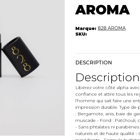
Autres Essent
AROMA
mbert
Boxer Hommes
Jumpsuits
Masques
Tuniques
Taille Plus
828 AROMA
Marque:
Ponchos
SKU:
Vestes et vestons
Manteaux
Imperméables
DESCRIPTION
t foulards
Description
ES
ACCESSOIRES DE
CHAUSSU
PLAGE
Libérez votre côté alpha ave
Bottes
Chapeaux et casquettes
confiance et attire tous les re
Souliers
Lunettes de soleil
l’homme qui sait faire une en
Sandales
impression durable. Type de p
Sneakers
: Bergamote, anis, baie de ge
Autres
muscade - Fond : Patchouli, cu
ttes à
- Sans phtalates ni parabènes 
naturels et de haute qualité
ingrédients - Formule hydratan