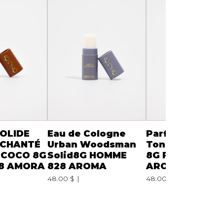
OLIDE
Eau de Cologne
Parfum solide
NCHANTÉ
Urban Woodsman
Tonka Tempta
E COCO 8G
Solid8G HOMME
8G FEMME 828
8 AMORA
828 AROMA
AROMA
48.00 $
48.00 $