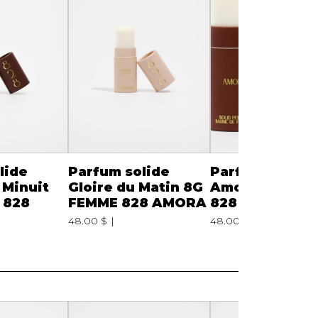
lide
Parfum solide
Parfum solide
 Minuit
Gloire du Matin 8G
Amora 8G FEM
 828
FEMME 828 AMORA
828 AMORA
48.00 $
48.00 $