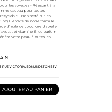
pour les voyages - Résistant à la
t comme cadeau pour toutes
ecyclable - Non testé sur les
8 oz) Bienfaits de notre formule
e d’huile de coco, cire d’abeille,
’avocat et vitamine E, ce parfum
génère votre peau. *Toutes les
ASIN
5 RUE VICTORIA, EDMUNDSTON E3V
TTES ET
STYLE DE VIE
S
AJOUTER AU PANIER
Produits Signatures
n
Thés et tisanes
leggings
La Gourmande
Bouteilles Fashion