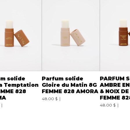
m solide
Parfum solide
PARFUM S
a Temptation
Gloire du Matin 8G
AMBRE E
EMME 828
FEMME 828 AMORA
& NOIX D
MA
FEMME 82
48.00 $
48.00 $