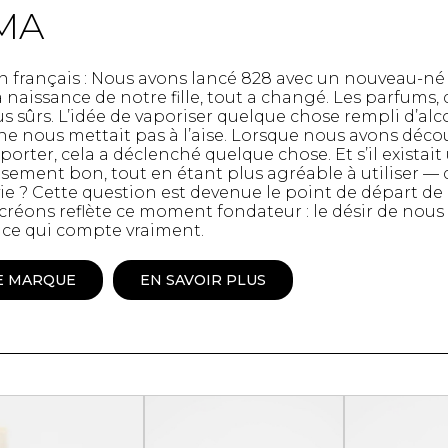
MA
Peignoir
Lingerie
Pantoufles
 en français : Nous avons lancé 828 avec un nouveau-
sous-
Pyjamas pour hommes
la naissance de notre fille, tout a changé. Les parfums
 sûrs. L’idée de vaporiser quelque chose rempli d’alc
ne nous mettait pas à l’aise. Lorsque nous avons déco
à porter, cela a déclenché quelque chose. Et s’il exista
sement bon, tout en étant plus agréable à utiliser — 
 vie ? Cette question est devenue le point de départ d
créons reflète ce moment fondateur : le désir de nou
ce qui compte vraiment.
E MARQUE
EN SAVOIR PLUS