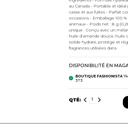
au Canada - Portable et idéal 
casse et aux fuites - Parfai
mbert
occasions - Emballage 100 % r
animaux - Poids net : 8 g (0,2
unique : Conçu avec un mélang
huile d’amande douce, huile d
solide hydrate, protège et ré
fragrances utilisées dans
DISPONIBILITÉ EN MAG
t foulards
BOUTIQUE FASHIONISTA
74
3T3
MENTS
VÊTEMENTS DE NUIT
CHAUSSE
ET DÉTENTE
COLLANT
QTÉ:
e
Pyjamas
Bas de nylo
Hauts
Collants et 
Pantalons
Chaussettes
Nuisettes