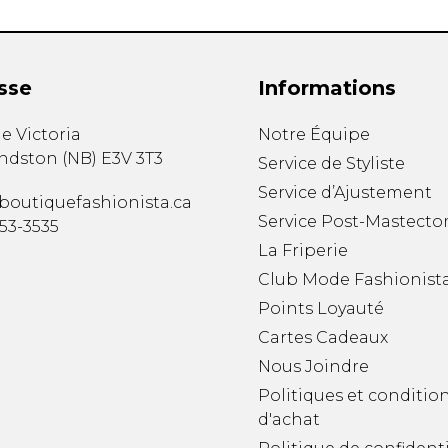
sse
Informations
e Victoria
Notre Équipe
ndston
(
NB
)
E3V 3T3
Service de Styliste
Service d’Ajustement
boutiquefashionista.ca
Service Post-Mastecto
353-3535
La Friperie
Club Mode Fashionist
Points Loyauté
Cartes Cadeaux
Nous Joindre
Politiques et conditio
d'achat