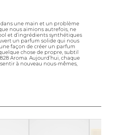
Serviettes de papier
Animaux
Produits pour la maison
né dans une main et un problème
Autres
, que nous aimions autrefois, ne
ool et d’ingrédients synthétiques
uvert un parfum solide qui nous
it une façon de créer un parfum
quelque chose de propre, subtil
e 828 Aroma. Aujourd’hui, chaque
s sentir à nouveau nous-mêmes,