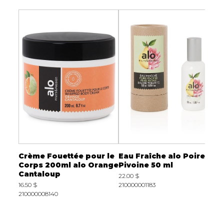
le
Crème Fouettée pour le
Eau Fraîche alo Poire
D
re
Corps 200ml alo Orange
Pivoine 50 ml
m
Cantaloup
d
22.00 $
16.50 $
210000001183
1
210000008140
2