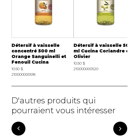
Détersif à vaisselle
Détersif à vaisselle 500
D
este
concentré 500 ml
ml Cucina Coriandre et
m
Orange Sanguinelli et
Olivier
d
Fenouil Cucina
10.50 $
1
10.50 $
210000000520
2
210000000518
D'autres produits qui
pourraient vous intéresser