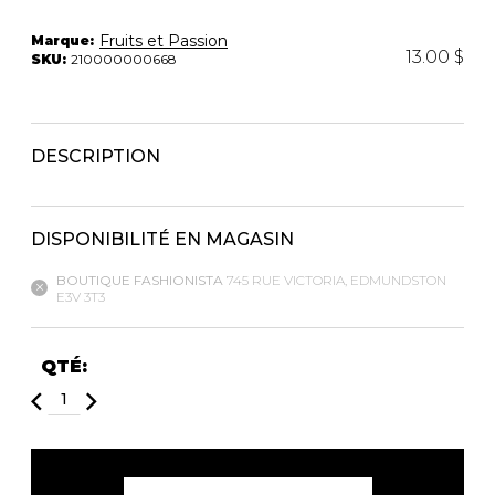
Trousses
Fruits et Passion
Marque:
Bandoulière
VÊTEMENTS DE NUIT ET
13.00 $
SKU:
210000000668
DÉTENTE
Autres
Portes-clés
Étuis
CHAUSSETTES ET COLLANTS
Valises/Voyages
DESCRIPTION
Ceintures
Bonnets, gants et foulards
STYLE DE VIE
Parapluies
DISPONIBILITÉ EN MAGASIN
BOUTIQUE FASHIONISTA
745 RUE VICTORIA, EDMUNDSTON
MASTECTOMIE
E3V 3T3
BEAUTÉ ET
SOUS-
BIEN-ÊTRE
VÊTEMENTS
Produits Boss Appeal
Soutiens-Gorge
QTÉ:
Bain et corps
Culottes
Soins du visage
Camisoles
Accessoires à cheveux
Bodysuits
Chandelles
Spanx
Fragrances
Jupons et Slips