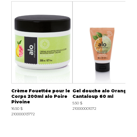
ace
Crème Fouettée pour le
Gel douche alo Orange
C
 de
Corps 200ml alo Poire
Cantaloup 60 ml
C
Pivoine
C
5.50 $
16.50 $
210000001072
1
210000013772
2