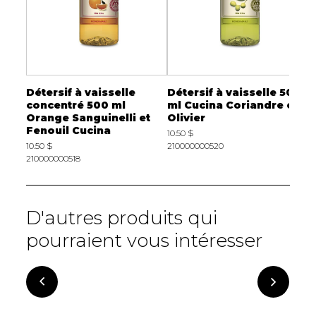
Détersif à vaisselle
Détersif à vaisselle 500
D
este
concentré 500 ml
ml Cucina Coriandre et
m
Orange Sanguinelli et
Olivier
d
Fenouil Cucina
10.50 $
1
10.50 $
210000000520
2
210000000518
D'autres produits qui
pourraient vous intéresser