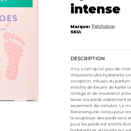
Autres Essent
intense
mbert
Boxer Hommes
Jumpsuits
Masques
Tuniques
Taille Plus
Patchology
Marque:
Ponchos
SKU:
Vestes et vestons
Manteaux
Imperméables
DESCRIPTION
t foulards
Il n’y a rien qu’un peu de ros
ES
ACCESSOIRES DE
CHAUSSU
PLAGE
chaussons ultra-hydratants co
exception. Infusés du parfum pé
Bottes
Chapeaux et casquettes
enrichis de beurre de karité on
Souliers
Lunettes de soleil
oméga et de resvératrol anti
Sandales
laisse vos pieds visiblement p
Sneakers
seulement dix minutes. Le m
Autres
Renewing est conçu pour resta
ttes à
la souplesse des pieds secs e
pour les pieds est enrichi d’
hydratants et apaisants qui a