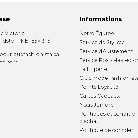
sse
Informations
e Victoria
Notre Équipe
ndston
(
NB
)
E3V 3T3
Service de Styliste
Service d’Ajustement
boutiquefashionista.ca
Service Post-Mastecto
353-3535
La Friperie
Club Mode Fashionist
Points Loyauté
Cartes Cadeaux
Nous Joindre
Politiques et conditio
d'achat
Politique de confidenti