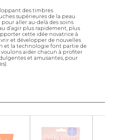
Serviettes de papier
veloppant des timbres
Animaux
uches supérieures de la peau.
Produits pour la maison
 pour aller au-delà des soins
au d’agir plus rapidement, plus
Autres
pporter cette idée novatrice à
uvrir et développer de nouvelles
n et la technologie font partie de
s voulons aider chacun à profiter
dulgentes et amusantes, pour
s).