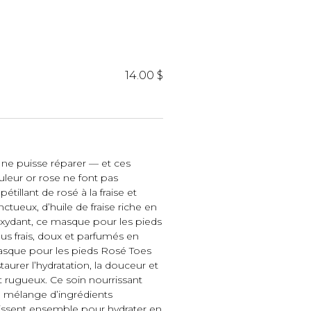
iels
14.00 $
é ne puisse réparer — et ces
RES
UNIFORMES
uleur or rose ne font pas
tillant de rosé à la fraise et
Hauts
ctueux, d’huile de fraise riche en
Pantalons
oxydant, ce masque pour les pieds
Jackets
lus frais, doux et parfumés en
Hommes
asque pour les pieds Rosé Toes
urer l’hydratation, la douceur et
t rugueux. Ce soin nourrissant
un mélange d’ingrédients
gissent ensemble pour hydrater en