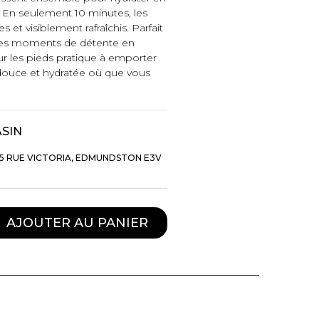
. En seulement 10 minutes, les
s et visiblement rafraîchis. Parfait
 les moments de détente en
 les pieds pratique à emporter
ouce et hydratée où que vous
ASIN
5 RUE VICTORIA, EDMUNDSTON E3V
AJOUTER AU PANIER
TTES ET
STYLE DE VIE
S
Produits Signatures
n
Thés et tisanes
leggings
La Gourmande
Bouteilles Fashion