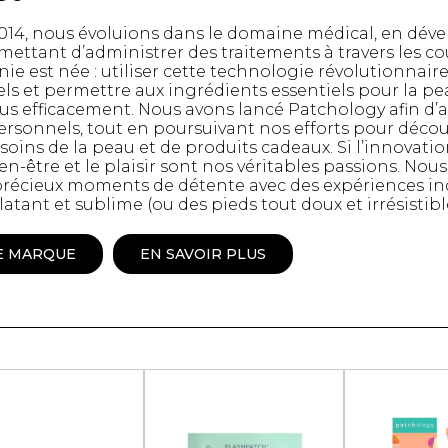
Peignoir
n 2014, nous évoluions dans le domaine médical, en dé
Lingerie
ettant d’administrer des traitements à travers les co
nie est née : utiliser cette technologie révolutionnaire
Pantoufles
ls et permettre aux ingrédients essentiels pour la pe
sous-
Pyjamas pour hommes
s efficacement. Nous avons lancé Patchology afin d’a
personnels, tout en poursuivant nos efforts pour déco
soins de la peau et de produits cadeaux. Si l’innovatio
ien-être et le plaisir sont nos véritables passions. Nou
précieux moments de détente avec des expériences in
atant et sublime (ou des pieds tout doux et irrésistible
E MARQUE
EN SAVOIR PLUS