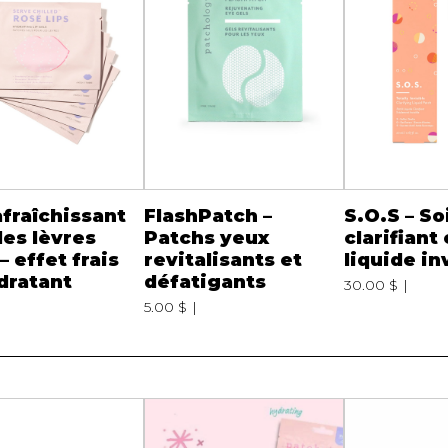
afraîchissant
FlashPatch –
S.O.S – So
les lèvres
Patchs yeux
clarifiant
– effet frais
revitalisants et
liquide in
dratant
défatigants
30.00 $
5.00 $