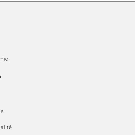
mie
a
ns
alité