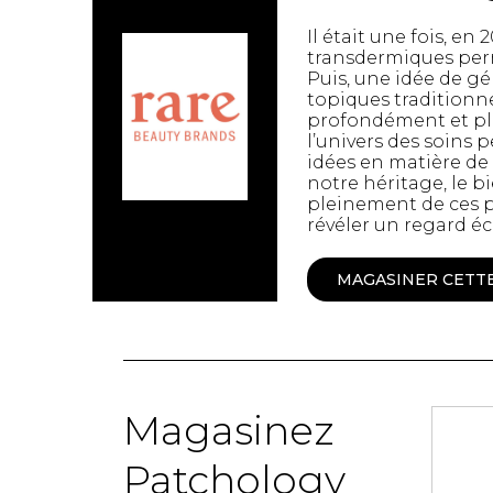
Spanx
Chandelles
Il était une fois, e
Jupons et Slips
Fragrances
transdermiques perm
UNDZ
Puis, une idée de gé
Fruits et Passion
topiques traditionne
Accessoires de 
Lunettes
profondément et plu
vêtements
Autres Essentiels
l’univers des soins 
Boxer Hommes
Masques
idées en matière de 
notre héritage, le b
pleinement de ces 
révéler un regard écl
MASTECTOMIE
MAGASINER CETT
Prothèses
Accessoires de sous-
vêtements
Magasinez
Patchology