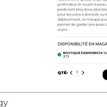
profondeur et nourrir la peau
pieds sont plus doux, plus lisse
mbert
pour les soins à domicile ou
déplacement, ce masque pour
permet de garder une peau d
soyez.
DISPONIBILITÉ EN MAG
BOUTIQUE FASHIONISTA
74
t foulards
3T3
QTÉ:
MENTS
VÊTEMENTS DE NUIT
CHAUSSE
ET DÉTENTE
COLLANT
e
Pyjamas
Bas de nylo
Hauts
Collants et 
gy
Pantalons
Chaussettes
Nuisettes