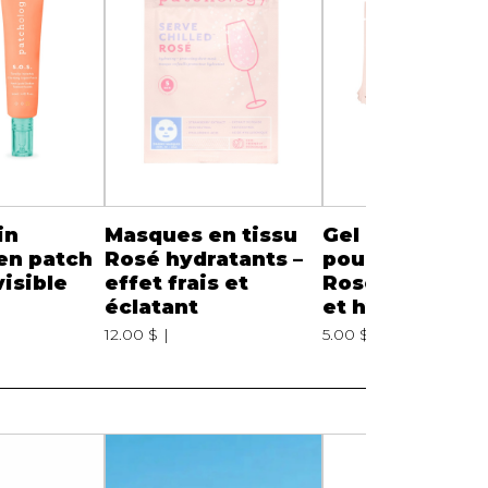
in
Masques en tissu
Gel rafraîchiss
 en patch
Rosé hydratants –
pour les lèvres
visible
effet frais et
Rosé – effet fr
éclatant
et hydratant
12.00 $
5.00 $