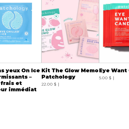
s yeux On Ice
Kit The Glow Memo
Eye Want
rmissants –
Patchology
5.00 $
 frais et
22.00 $
eur immédiat