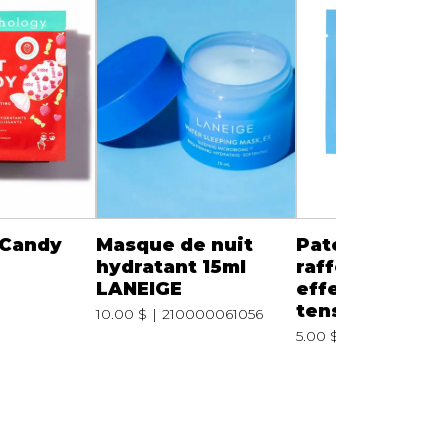
 Candy
Masque de nuit
Patchs yeux On
hydratant 15ml
raffermissants
LANEIGE
effet frais et
tenseur imméd
10.00 $
210000061056
5.00 $