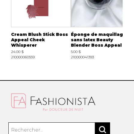
 Boss
Cream Blush Stick Boss
Éponge de maquillage
E
s
Appeal Cheek
sans latex Beauty
m
Whisperer
Blender Boss Appeal
9
24.00 $
5.00 $
2
210000060559
210000041393