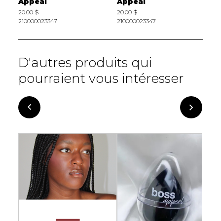
Appeal
Appeal
A
20.00 $
20.00 $
2
210000023347
210000023347
2
D'autres produits qui
pourraient vous intéresser