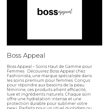
Fruits et Passion
UNDZ
Lunettes
Accessoires de sous-
vêtements
Autres Essentiels
Boxer Hommes
Masques
MASTECTOMIE
Prothèses
Accessoires de sous-vêtements
Boss Appeal
Boss Appeal – Soins Haut de Gamme pour
Femmes Découvrez Boss Appeal chez
Fashionista, une marque spécialisée dans
les soins premium pour femmes. Conçus
pour répondre aux besoins de la peau
féminine, ces produits allient efficacité,
luxe et ingrédients naturels. Chaque soin
offre une hydratation intense et une
protection durable pour sublimer votre
peau. Parfaits pour un rituel quotidien ou