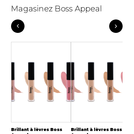
Magasinez Boss Appeal
s
Brillant à lèvres Boss
Brillant à lèvres Boss
R