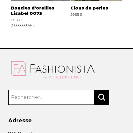
Boucles d'oreilles
Clous de perles
G
Lisabel 0073
29.95 $
2
115.00 $
210000038975
Adresse