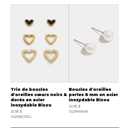
Trio de boucles
Boucles d'oreilles
B
 de
d'oreilles cœurs noirs &
perles 8 mm en acier
h
dorés en acier
inoxydable Bizou
o
inoxydable Bizou
i
22.95 $
32.95 $
SS29406AR
3
SS253E013GL
S