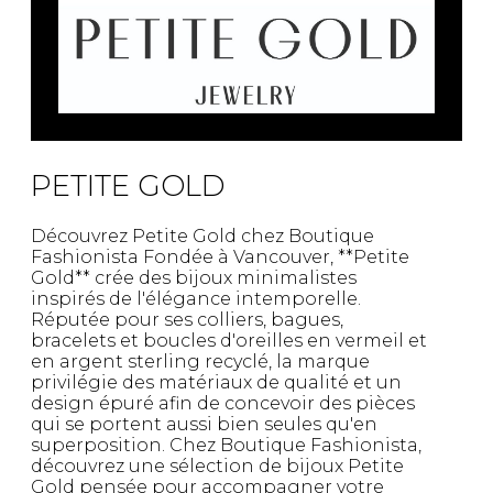
Fruits et Passion
UNDZ
Lunettes
Accessoires de sous-
vêtements
Autres Essentiels
Boxer Hommes
Masques
MASTECTOMIE
PETITE GOLD
Prothèses
Découvrez Petite Gold chez Boutique
Accessoires de sous-vêtements
Fashionista Fondée à Vancouver, **Petite
Gold** crée des bijoux minimalistes
inspirés de l'élégance intemporelle.
Réputée pour ses colliers, bagues,
bracelets et boucles d'oreilles en vermeil et
en argent sterling recyclé, la marque
privilégie des matériaux de qualité et un
design épuré afin de concevoir des pièces
qui se portent aussi bien seules qu'en
superposition. Chez Boutique Fashionista,
découvrez une sélection de bijoux Petite
Gold pensée pour accompagner votre