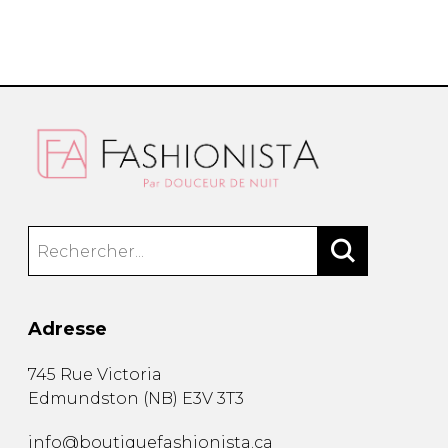
Adresse
745 Rue Victoria
Edmundston
(
NB
)
E3V 3T3
info@boutiquefashionista.ca