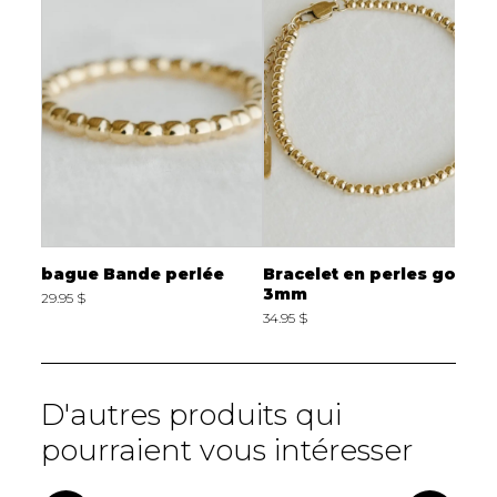
bague Bande perlée
Bracelet en perles gold
C
3mm
29.95 $
3
34.95 $
D'autres produits qui
pourraient vous intéresser