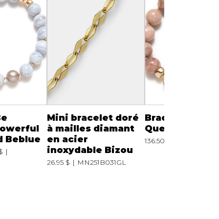
Be
Mini bracelet doré
Bracelet Be a
powerful
à mailles diamant
Queen gold Be
d Beblue
en acier
136.50 $
195.00 $
inoxydable Bizou
$
26.95 $
MN251B031GL