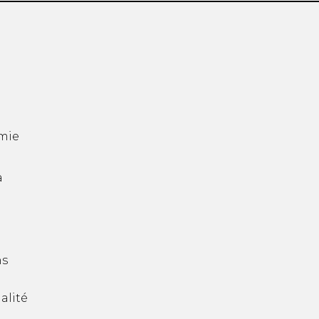
mie
a
ns
alité