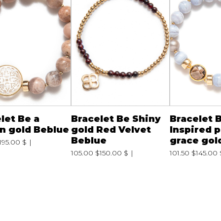
let Be a
Bracelet Be Shiny
Bracelet 
n gold Beblue
gold Red Velvet
Inspired 
Beblue
grace gol
195.00 $
105.00 $
150.00 $
101.50 $
145.00 