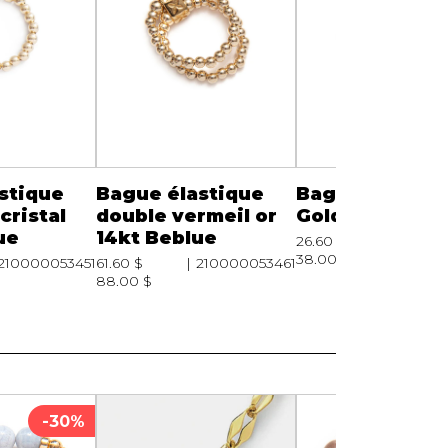
Serviettes de papier
Animaux
Produits pour la maison
Autres
stique
Bague élastique
Bague élastiq
cristal
double vermeil or
Goldfilled Beb
ue
14kt Beblue
26.60 $
210000
38.00 $
210000053451
61.60 $
210000053461
88.00 $
-30%