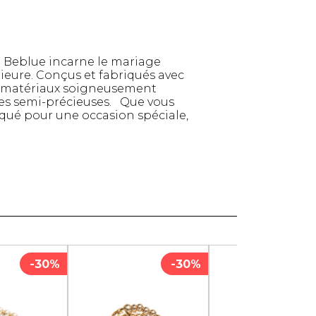
e Beblue incarne le mariage
rieure. Conçus et fabriqués avec
des matériaux soigneusement
rres semi-précieuses. Que vous
iqué pour une occasion spéciale,
TTES ET
STYLE DE VIE
S
-30%
-30%
Produits Signatures
n
Thés et tisanes
leggings
La Gourmande
Bouteilles Fashion