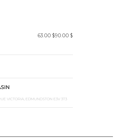
iels
63.00 $
90.00 $
RES
UNIFORMES
ASIN
Hauts
Pantalons
RUE VICTORIA, EDMUNDSTON E3V 3T3
Jackets
Hommes