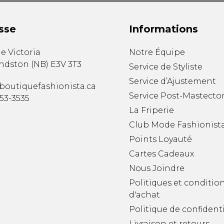
sse
Informations
e Victoria
Notre Équipe
ndston
(
NB
)
E3V 3T3
Service de Styliste
Service d’Ajustement
boutiquefashionista.ca
Service Post-Mastecto
353-3535
La Friperie
Club Mode Fashionist
Points Loyauté
Cartes Cadeaux
Nous Joindre
Politiques et conditio
d'achat
Politique de confidenti
Livraison et retours