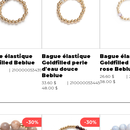
Peignoir
Lingerie
Pantoufles
sous-
Pyjamas pour hommes
 élastique
Bague élastique
Bague éla
illed Beblue
Goldfilled perle
Goldfilled 
d'eau douce
rose Bebl
210000053439
Beblue
26.60 $
38.00 $
33.60 $
210000053445
48.00 $
-30%
-30%