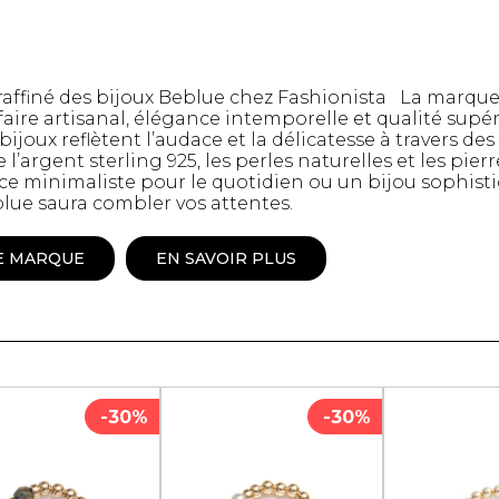
mbert
 raffiné des bijoux Beblue chez Fashionista La marqu
-faire artisanal, élégance intemporelle et qualité supé
bijoux reflètent l’audace et la délicatesse à travers 
’argent sterling 925, les perles naturelles et les pie
ce minimaliste pour le quotidien ou un bijou sophist
blue saura combler vos attentes.
E MARQUE
EN SAVOIR PLUS
t foulards
MENTS
VÊTEMENTS DE NUIT
CHAUSSE
ET DÉTENTE
COLLANT
-30%
-30%
e
Pyjamas
Bas de nylo
Hauts
Collants et 
Pantalons
Chaussettes
Nuisettes