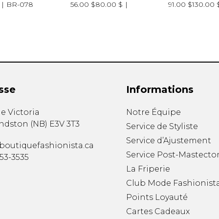
BR-078
56.00 $
80.00 $
91.00 $
130.00 
sse
Informations
e Victoria
Notre Équipe
ndston
(
NB
)
E3V 3T3
Service de Styliste
Service d’Ajustement
boutiquefashionista.ca
Service Post-Mastecto
353-3535
La Friperie
Club Mode Fashionist
Points Loyauté
Cartes Cadeaux