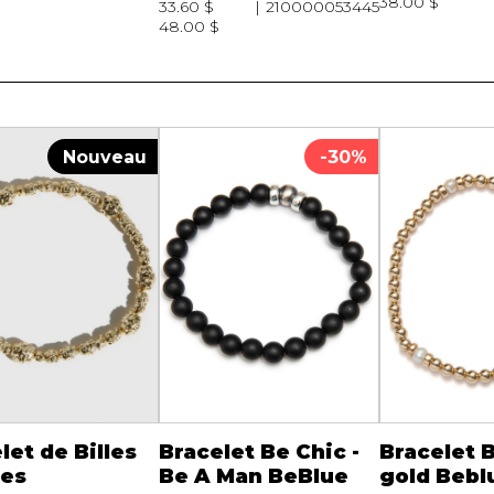
38.00 $
33.60 $
210000053445
48.00 $
Nouveau
-30%
let de Billes
Bracelet Be Chic -
Bracelet 
tes
Be A Man BeBlue
gold Bebl