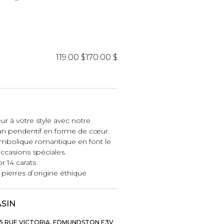
iels
119.00 $
170.00 $
RES
UNIFORMES
r à votre style avec notre
’un pendentif en forme de cœur.
Hauts
mbolique romantique en font le
occasions spéciales.
Pantalons
r 14 carats
Jackets
pierres d’origine éthique
Hommes
ASIN
5 RUE VICTORIA, EDMUNDSTON E3V