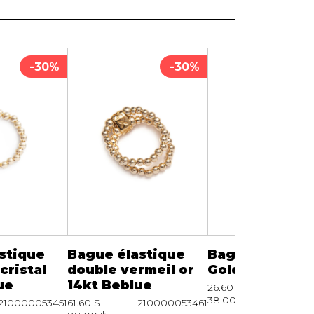
Serviettes de papier
Animaux
Produits pour la maison
Autres
-30%
-30%
stique
Bague élastique
Bague élastiq
cristal
double vermeil or
Goldfilled Beb
ue
14kt Beblue
26.60 $
210000
38.00 $
210000053451
61.60 $
210000053461