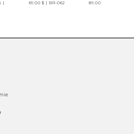
$
69.00 $
BR-062
89.00 $
BR-078
mie
a