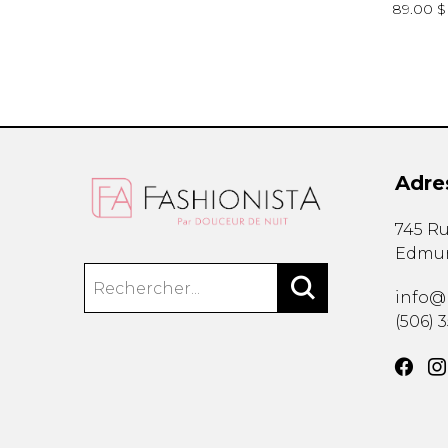
1.00 $
130.00 $
69.00 $
BR-062
89.00 $
Adre
745 Ru
Edmu
info@
(506) 