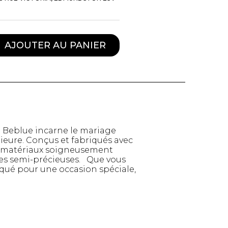
AJOUTER AU PANIER
e Beblue incarne le mariage
rieure. Conçus et fabriqués avec
des matériaux soigneusement
rres semi-précieuses. Que vous
TTES ET
STYLE DE VIE
iqué pour une occasion spéciale,
S
Produits Signatures
n
Thés et tisanes
leggings
La Gourmande
Bouteilles Fashion