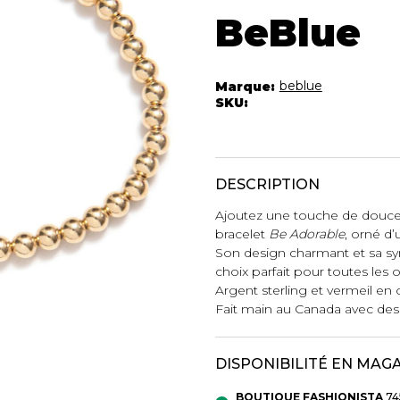
Autres Essent
mbert
Boxer Hommes
BeBlue
Jumpsuits
Masques
Tuniques
Taille Plus
Ponchos
beblue
Marque:
SKU:
Vestes et vestons
Manteaux
Imperméables
DESCRIPTION
t foulards
ES
ACCESSOIRES DE
CHAUSSU
Ajoutez une touche de douceu
PLAGE
bracelet
Be Adorable
, orné d
Bottes
Son design charmant et sa sy
Chapeaux et casquettes
choix parfait pour toutes les 
Souliers
Lunettes de soleil
Argent sterling et vermeil en o
Sandales
Fait main au Canada avec des 
Sneakers
Autres
ttes à
DISPONIBILITÉ EN MAG
BOUTIQUE FASHIONISTA
74