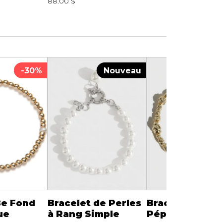
88.00 $
-30%
Nouveau
Nou
Be Fond
Bracelet de Perles
Bracelet de Bil
ue
à Rang Simple
Pépites