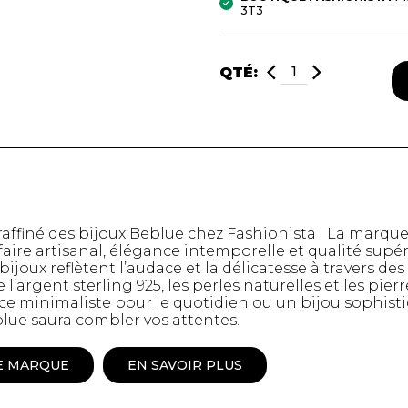
3T3
mbert
QTÉ:
t foulards
 raffiné des bijoux Beblue chez Fashionista La marqu
-faire artisanal, élégance intemporelle et qualité supé
bijoux reflètent l’audace et la délicatesse à travers 
’argent sterling 925, les perles naturelles et les pie
MENTS
VÊTEMENTS DE NUIT
CHAUSSE
ce minimaliste pour le quotidien ou un bijou sophist
ET DÉTENTE
COLLANT
blue saura combler vos attentes.
e
Pyjamas
Bas de nylo
Hauts
Collants et 
E MARQUE
EN SAVOIR PLUS
Pantalons
Chaussettes
Nuisettes