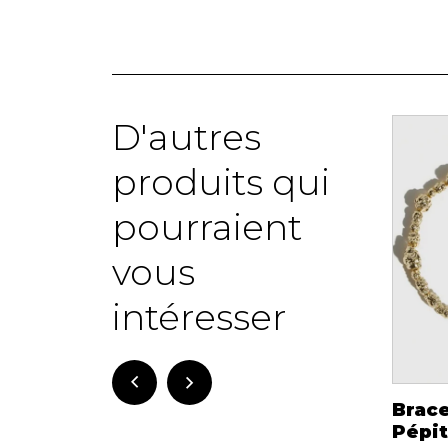
8.00 $
88.00 $
D'autres
-30%
Nouveau
produits qui
pourraient
vous
intéresser
Bracelet Be Fond
Bracelet de Perles
Brace
gold Beblue
à Rang Simple
Pépi