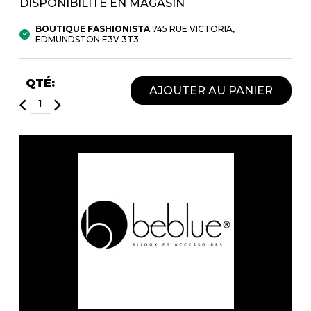
DISPONIBILITÉ EN MAGASIN
Fruits et Passion
UNDZ
Lunettes
Accessoires de sous-
BOUTIQUE FASHIONISTA
745 RUE VICTORIA,
vêtements
EDMUNDSTON E3V 3T3
Autres Essentiels
Boxer Hommes
Masques
QTÉ:
AJOUTER AU PANIER
MASTECTOMIE
Prothèses
Accessoires de sous-vêtements