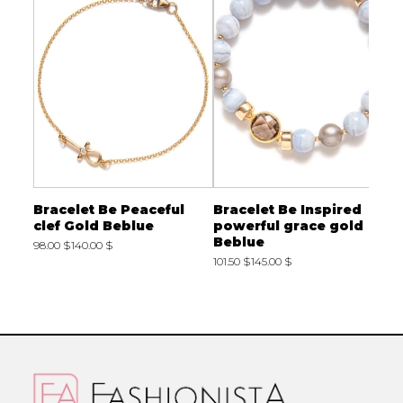
n
Bracelet Be Peaceful
Bracelet Be Inspired
B
ue
clef Gold Beblue
powerful grace gold
K
Beblue
98.00 $
140.00 $
7
101.50 $
145.00 $
2