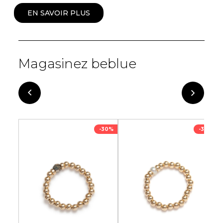
EN SAVOIR PLUS
Magasinez beblue
-30%
-30%
-30%