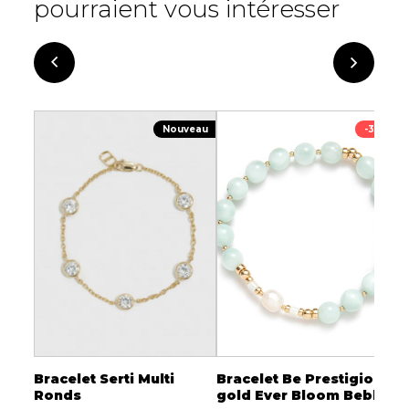
pourraient vous intéresser
Nouveau
-30%
à
Bracelet Serti Multi
Bracelet Be Prestigious
B
acier
Ronds
gold Ever Bloom Beblue
8