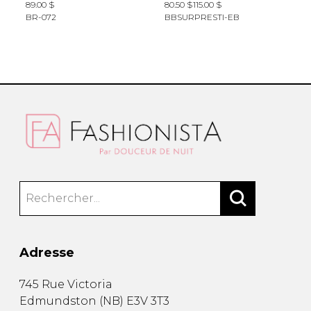
89.00 $
80.50 $
115.00 $
B
BR-072
BBSURPRESTI-EB
Adresse
745 Rue Victoria
Edmundston
(
NB
)
E3V 3T3