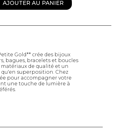
AJOUTER AU PANIER
tite Gold** crée des bijoux
s, bagues, bracelets et boucles
s matériaux de qualité et un
s qu'en superposition. Chez
nsée pour accompagner votre
tent une touche de lumière à
éférés.
TTES ET
STYLE DE VIE
S
Produits Signatures
n
Thés et tisanes
leggings
La Gourmande
Bouteilles Fashion