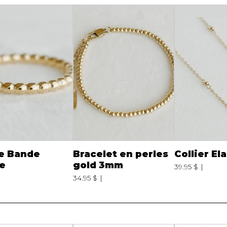
Peignoir
Lingerie
Pantoufles
sous-
Pyjamas pour hommes
e Bande
Bracelet en perles
Collier El
e
gold 3mm
39.95 $
34.95 $