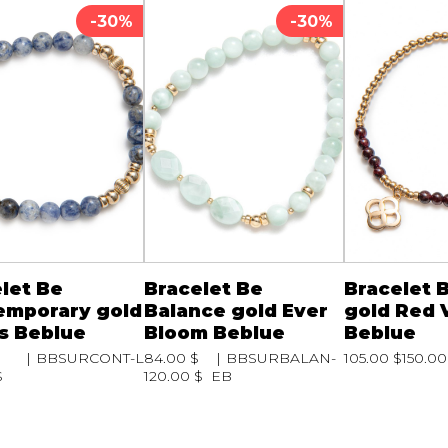
-30%
-30%
let Be
Bracelet Be
Bracelet 
emporary gold
Balance gold Ever
gold Red 
s Beblue
Bloom Beblue
Beblue
BBSURCONT-L
84.00 $
BBSURBALAN-
105.00 $
150.00
$
120.00 $
EB