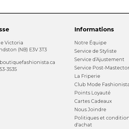
sse
Informations
e Victoria
Notre Équipe
ndston
(
NB
)
E3V 3T3
Service de Styliste
Service d’Ajustement
boutiquefashionista.ca
Service Post-Mastecto
353-3535
La Friperie
Club Mode Fashionist
Points Loyauté
Cartes Cadeaux
Nous Joindre
Politiques et conditio
d'achat