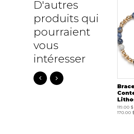
D'autres
-30%
produits qui
pourraient
vous
intéresser
Bracelet Be Shiny
Bracelet de
Brace
gold Red Velvet
Cheville Lisabel
Cont
Beblue
1223
Litho
05.00 $
150.00 $
65.00 $
210000036530
119.00 $
170.00 