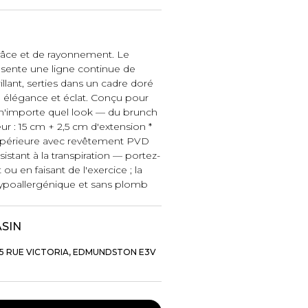
iels
âce et de rayonnement. Le
ésente une ligne continue de
rillant, serties dans un cadre doré
re élégance et éclat. Conçu pour
e n'importe quel look — du brunch
ur : 15 cm + 2,5 cm d'extension *
supérieure avec revêtement PVD
sistant à la transpiration — portez-
RES
UNIFORMES
u en faisant de l'exercice ; la
Hypoallergénique et sans plomb
Hauts
Pantalons
ASIN
Jackets
Hommes
5 RUE VICTORIA, EDMUNDSTON E3V