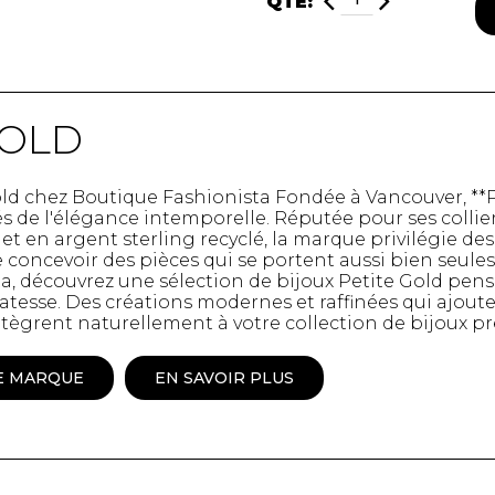
QTÉ:
mbert
GOLD
ld chez Boutique Fashionista Fondée à Vancouver, **Pe
s de l'élégance intemporelle. Réputée pour ses collier
l et en argent sterling recyclé, la marque privilégie de
 concevoir des pièces qui se portent aussi bien seule
t foulards
a, découvrez une sélection de bijoux Petite Gold pe
catesse. Des créations modernes et raffinées qui ajou
tègrent naturellement à votre collection de bijoux pr
MENTS
VÊTEMENTS DE NUIT
CHAUSSE
E MARQUE
EN SAVOIR PLUS
ET DÉTENTE
COLLANT
e
Pyjamas
Bas de nylo
Hauts
Collants et 
Pantalons
Chaussettes
Nuisettes