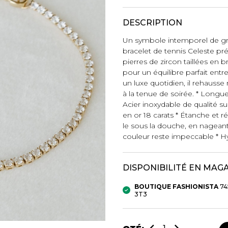
Autres Essent
mbert
Boxer Hommes
Jumpsuits
Masques
DESCRIPTION
Tuniques
Taille Plus
Un symbole intemporel de gr
Ponchos
bracelet de tennis Celeste pr
Vestes et vestons
pierres de zircon taillées en b
pour un équilibre parfait ent
Manteaux
un luxe quotidien, il rehauss
Imperméables
à la tenue de soirée. * Longue
Acier inoxydable de qualité 
t foulards
en or 18 carats * Étanche et ré
ES
ACCESSOIRES DE
CHAUSSU
le sous la douche, en nageant o
PLAGE
couleur reste impeccable * 
Bottes
Chapeaux et casquettes
Souliers
Lunettes de soleil
DISPONIBILITÉ EN MAG
Sandales
Sneakers
BOUTIQUE FASHIONISTA
74
Autres
3T3
ttes à