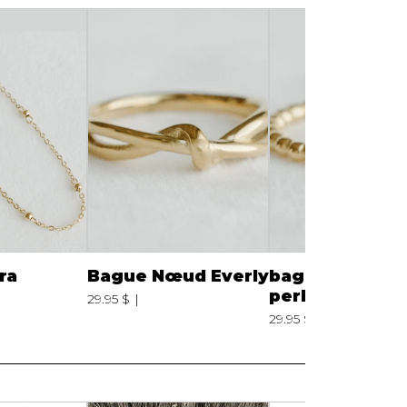
Serviettes de papier
Animaux
Produits pour la maison
Autres
ara
Bague Nœud Everly
bague Bande
perlée
29.95 $
29.95 $