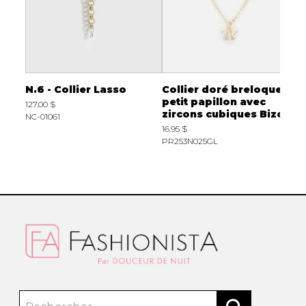
es
N.6 - Collier Lasso
Collier doré breloque
C
petit papillon avec
L
127.00 $
zircons cubiques Bizou
NC-01061
9
16.95 $
2
PR253N025GL