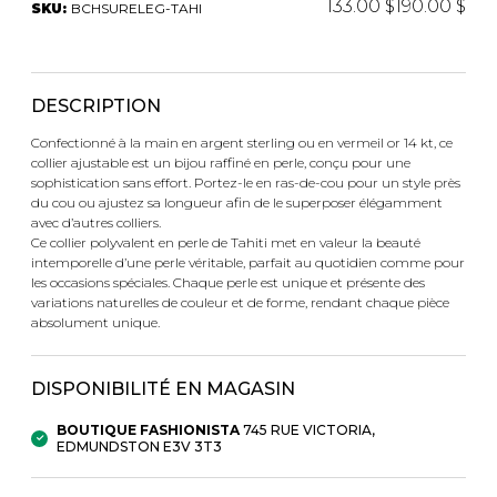
133.00 $
190.00 $
SKU:
BCHSURELEG-TAHI
Trousses
Bandoulière
VÊTEMENTS DE NUIT ET
DÉTENTE
Autres
Portes-clés
DESCRIPTION
Étuis
CHAUSSETTES ET COLLANTS
Confectionné à la main en argent sterling ou en vermeil or 14 kt, ce
Valises/Voyages
collier ajustable est un bijou raffiné en perle, conçu pour une
Ceintures
sophistication sans effort. Portez-le en ras-de-cou pour un style près
Bonnets, gants et foulards
du cou ou ajustez sa longueur afin de le superposer élégamment
STYLE DE VIE
avec d’autres colliers.
Parapluies
Ce collier polyvalent en perle de Tahiti met en valeur la beauté
intemporelle d’une perle véritable, parfait au quotidien comme pour
les occasions spéciales. Chaque perle est unique et présente des
MASTECTOMIE
BEAUTÉ ET
SOUS-
variations naturelles de couleur et de forme, rendant chaque pièce
BIEN-ÊTRE
VÊTEMENTS
absolument unique.
Produits Boss Appeal
Soutiens-Gorge
Bain et corps
Culottes
DISPONIBILITÉ EN MAGASIN
Soins du visage
Camisoles
Accessoires à cheveux
Bodysuits
BOUTIQUE FASHIONISTA
745 RUE VICTORIA,
EDMUNDSTON E3V 3T3
Chandelles
Spanx
Fragrances
Jupons et Slips