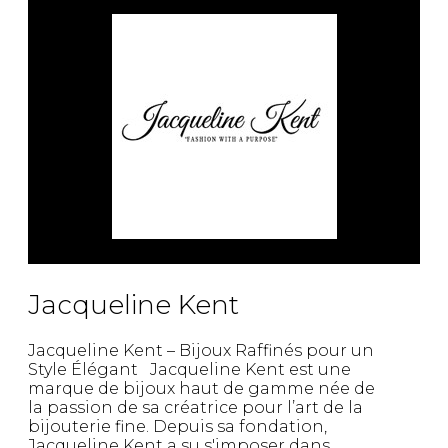
Fruits et Passion
UNDZ
Lunettes
Accessoires de sous-
vêtements
Autres Essentiels
Boxer Hommes
Masques
MASTECTOMIE
Prothèses
Accessoires de sous-vêtements
Jacqueline Kent
Jacqueline Kent – Bijoux Raffinés pour un
Style Élégant Jacqueline Kent est une
marque de bijoux haut de gamme née de
la passion de sa créatrice pour l’art de la
bijouterie fine. Depuis sa fondation,
Jacqueline Kent a su s'imposer dans