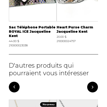
able
Sac Téléphone Portable
Heart Purse Charm
S
e
ROYAL ICE Jacqueline
Jacqueline Kent
H
Kent
K
20.00 $
44.00 $
210000024757
4
210000023038
2
D'autres produits qui
pourraient vous intéresser
Nouveau