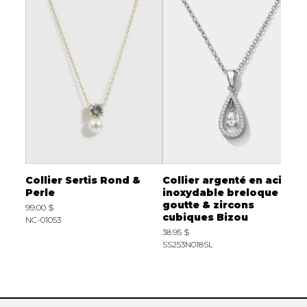
Collier Sertis Rond &
Collier argenté en acier
C
Perle
inoxydable breloque
B
goutte & zircons
99.00 $
7
cubiques Bizou
NC-01053
38.95 $
SS253N018SL