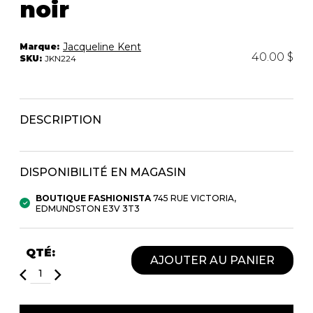
noir
Trousses
Bandoulière
VÊTEMENTS DE NUIT ET
DÉTENTE
Autres
Jacqueline Kent
Marque:
40.00 $
SKU:
JKN224
Portes-clés
Étuis
CHAUSSETTES ET COLLANTS
Valises/Voyages
Ceintures
DESCRIPTION
Bonnets, gants et foulards
STYLE DE VIE
Parapluies
DISPONIBILITÉ EN MAGASIN
MASTECTOMIE
BEAUTÉ ET
SOUS-
BOUTIQUE FASHIONISTA
745 RUE VICTORIA,
BIEN-ÊTRE
VÊTEMENTS
EDMUNDSTON E3V 3T3
Produits Boss Appeal
Soutiens-Gorge
Bain et corps
Culottes
QTÉ:
Soins du visage
Camisoles
AJOUTER AU PANIER
Accessoires à cheveux
Bodysuits
Chandelles
Spanx
Fragrances
Jupons et Slips