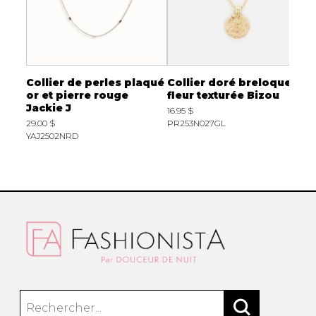
ue
Collier de perles plaqué
Collier doré breloque
C
or et pierre rouge
fleur texturée Bizou
f
izou
Jackie J
16.95 $
1
29.00 $
PR253N027GL
P
YAJ2502NRD