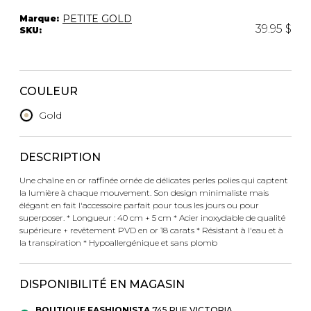
Trousses
PETITE GOLD
Marque:
Bandoulière
39.95 $
SKU:
VÊTEMENTS DE NUIT ET
DÉTENTE
Autres
Portes-clés
Étuis
CHAUSSETTES ET COLLANTS
COULEUR
Valises/Voyages
Ceintures
Gold
Bonnets, gants et foulards
STYLE DE VIE
Parapluies
DESCRIPTION
MASTECTOMIE
Une chaîne en or raffinée ornée de délicates perles polies qui captent
BEAUTÉ ET
SOUS-
la lumière à chaque mouvement. Son design minimaliste mais
BIEN-ÊTRE
VÊTEMENTS
élégant en fait l'accessoire parfait pour tous les jours ou pour
superposer. * Longueur : 40 cm + 5 cm * Acier inoxydable de qualité
Produits Boss Appeal
Soutiens-Gorge
supérieure + revêtement PVD en or 18 carats * Résistant à l'eau et à
Bain et corps
Culottes
la transpiration * Hypoallergénique et sans plomb
Soins du visage
Camisoles
Accessoires à cheveux
Bodysuits
DISPONIBILITÉ EN MAGASIN
Chandelles
Spanx
Fragrances
Jupons et Slips
BOUTIQUE FASHIONISTA
745 RUE VICTORIA,