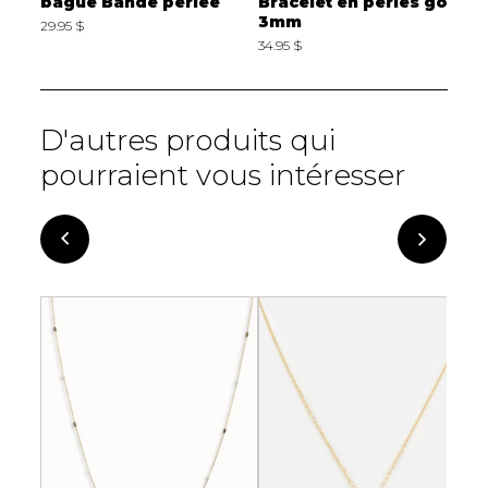
bague Bande perlée
Bracelet en perles gold
C
3mm
29.95 $
3
34.95 $
D'autres produits qui
pourraient vous intéresser