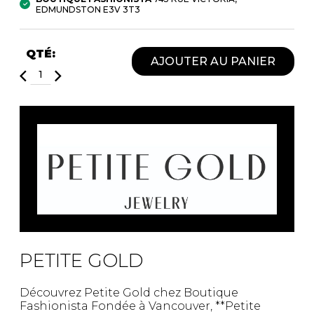
Fruits et Passion
UNDZ
EDMUNDSTON E3V 3T3
Lunettes
Accessoires de sous-
vêtements
Autres Essentiels
QTÉ:
Boxer Hommes
Masques
AJOUTER AU PANIER
MASTECTOMIE
Prothèses
Accessoires de sous-vêtements
PETITE GOLD
Découvrez Petite Gold chez Boutique
Fashionista Fondée à Vancouver, **Petite