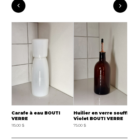
fflé
Carafe à eau BOUTI
Huilier en verre soufflé
H
VERRE
Violet BOUTI VERRE
B
115.00 $
75.00 $
7