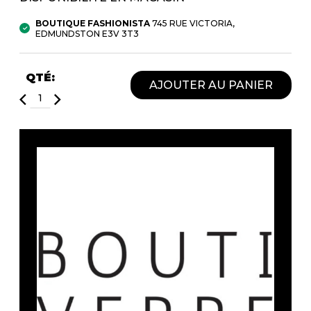
Fruits et Passion
UNDZ
BOUTIQUE FASHIONISTA
745 RUE VICTORIA,
Lunettes
Accessoires de sous-
EDMUNDSTON E3V 3T3
vêtements
Autres Essentiels
Boxer Hommes
Masques
QTÉ:
AJOUTER AU PANIER
MASTECTOMIE
Prothèses
Accessoires de sous-vêtements