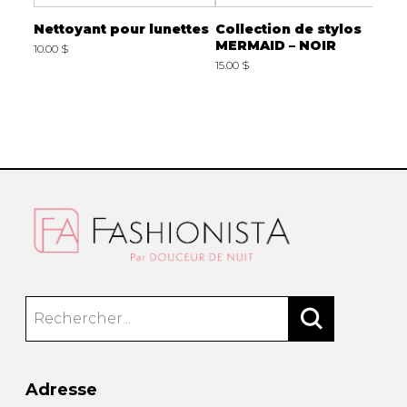
ate
Nettoyant pour lunettes
Collection de stylos
C
Kent
MERMAID – NOIR
v
10.00 $
15.00 $
4
Adresse