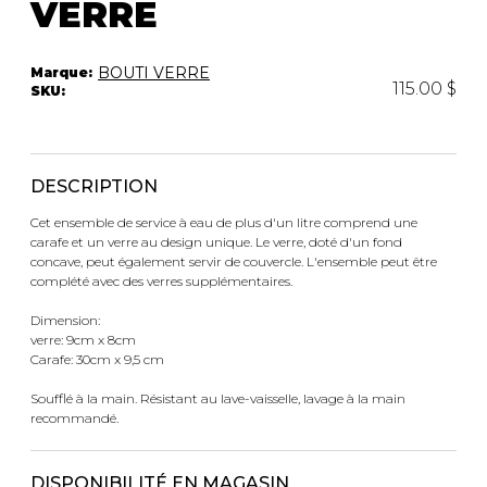
VERRE
Trousses
Bandoulière
VÊTEMENTS DE NUIT ET
DÉTENTE
Autres
BOUTI VERRE
Marque:
115.00 $
SKU:
Portes-clés
Étuis
CHAUSSETTES ET COLLANTS
Valises/Voyages
Ceintures
DESCRIPTION
Bonnets, gants et foulards
STYLE DE VIE
Cet ensemble de service à eau de plus d'un litre comprend une
Parapluies
carafe et un verre au design unique. Le verre, doté d'un fond
concave, peut également servir de couvercle. L'ensemble peut être
MASTECTOMIE
complété avec des verres supplémentaires.
BEAUTÉ ET
SOUS-
BIEN-ÊTRE
VÊTEMENTS
Dimension:
verre: 9cm x 8cm
Produits Boss Appeal
Soutiens-Gorge
Carafe: 30cm x 9,5 cm
Bain et corps
Culottes
Soins du visage
Camisoles
Soufflé à la main. Résistant au lave-vaisselle, lavage à la main
recommandé.
Accessoires à cheveux
Bodysuits
Chandelles
Spanx
Fragrances
Jupons et Slips
DISPONIBILITÉ EN MAGASIN