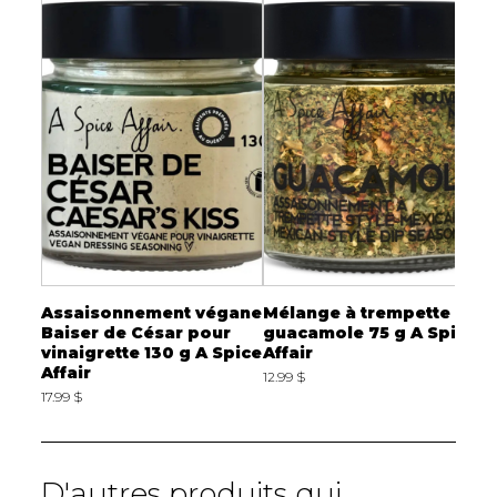
zza
Assaisonnement végane
Mélange à trempette
M
Baiser de César pour
guacamole 75 g A Spice
s
vinaigrette 130 g A Spice
Affair
A
Affair
12.99 $
1
17.99 $
D'autres produits qui