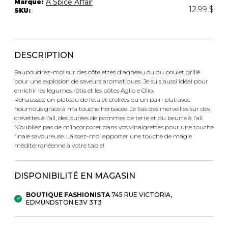
A Spice Affair
Marque:
Trousses
12.99 $
SKU:
Bandoulière
VÊTEMENTS DE NUIT ET
DÉTENTE
Autres
Portes-clés
DESCRIPTION
Étuis
CHAUSSETTES ET COLLANTS
Valises/Voyages
Saupoudrez-moi sur des côtelettes d'agneau ou du poulet grillé
Ceintures
pour une explosion de saveurs aromatiques. Je suis aussi idéal pour
enrichir les légumes rôtis et les pâtes Aglio e Olio.
Bonnets, gants et foulards
STYLE DE VIE
Rehaussez un plateau de feta et d’olives ou un pain plat avec
Parapluies
houmous grâce à ma touche herbacée. Je fais des merveilles sur des
crevettes à l’ail, des purées de pommes de terre et du beurre à l’ail.
N’oubliez pas de m’incorporer dans vos vinaigrettes pour une touche
MASTECTOMIE
finale savoureuse. Laissez-moi apporter une touche de magie
BEAUTÉ ET
SOUS-
méditerranéenne à votre table!
BIEN-ÊTRE
VÊTEMENTS
Produits Boss Appeal
Soutiens-Gorge
Bain et corps
Culottes
DISPONIBILITÉ EN MAGASIN
Soins du visage
Camisoles
BOUTIQUE FASHIONISTA
745 RUE VICTORIA,
Accessoires à cheveux
Bodysuits
EDMUNDSTON E3V 3T3
Chandelles
Spanx
Fragrances
Jupons et Slips