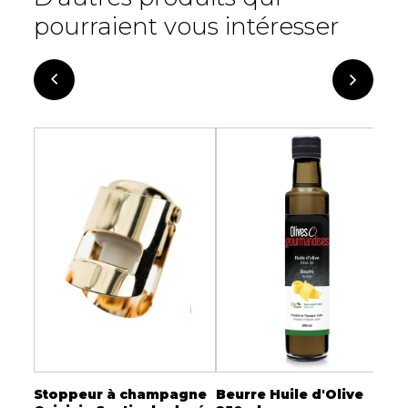
pourraient vous intéresser
Stoppeur à champagne
Beurre Huile d'Olive
S