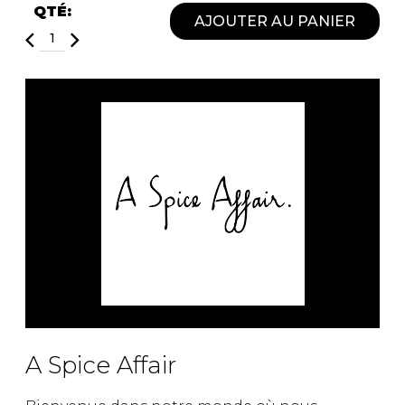
Fruits et Passion
UNDZ
QTÉ:
AJOUTER AU PANIER
Lunettes
Accessoires de sous-
vêtements
Autres Essentiels
Boxer Hommes
Masques
MASTECTOMIE
Prothèses
Accessoires de sous-vêtements
A Spice Affair