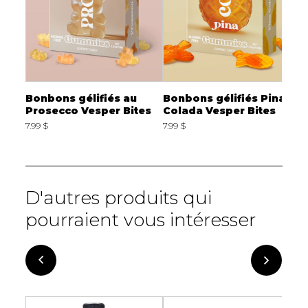
Bonbons gélifiés au
Bonbons gélifiés Pina
B
er
Prosecco Vesper Bites
Colada Vesper Bites
D
7.99 $
7.99 $
7
D'autres produits qui
pourraient vous intéresser