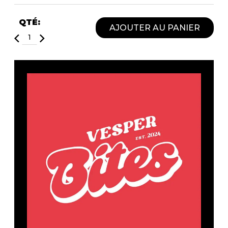
Fruits et Passion
UNDZ
Lunettes
Accessoires de sous-
QTÉ:
AJOUTER AU PANIER
vêtements
Autres Essentiels
Boxer Hommes
Masques
MASTECTOMIE
Prothèses
Accessoires de sous-vêtements