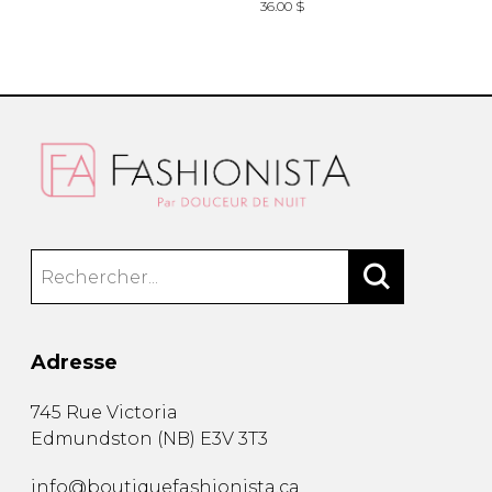
36.00 $
2
Adresse
745 Rue Victoria
Edmundston
(
NB
)
E3V 3T3
info@boutiquefashionista.ca