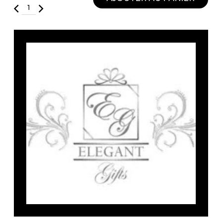
Fruits et Passion
UNDZ
Lunettes
Accessoires de sous-
vêtements
Autres Essentiels
Boxer Hommes
Masques
MASTECTOMIE
Prothèses
Accessoires de sous-vêtements