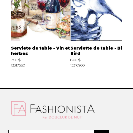
 -
Serviete de table - Vin et
Serviette de table - Blue
S
ose
herbes
Bird
H
7.50 $
8.00 $
8
13317560
13316900
2