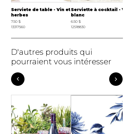
 BBQ
Serviete de table - Vin et
Serviette à cocktail - Vin
S
herbes
blanc
L
7.50 $
6.50 $
7
13317560
12518830
1
D'autres produits qui
pourraient vous intéresser