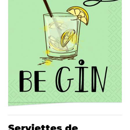
Bandoulière
Taille Plus
Autres
Ponchos
Portes-clés
ACCESSOIRES
Vestes et vestons
Étuis
Manteaux
Valises/Voyages
Imperméables
Ceintures
ACCESSOIRES DE PLAGE
Bonnets, gants et foulards
ROBES
ACCESSOIRES
Parapluies
CHAUSSURES
De tous les jours
Sac à main
Petite robe noire
Sac à dos
Soirée chic / Événements
Sac banane
UNIFORMES
Robes d'été
Portefeuilles
Sac fourre tout
Pochettes/mallettes à
BEAUTÉ ET BIEN-ÊTRE
ordinateur
Sac à couches
Étuis à cellulaire
SOUS-VÊTEMENTS
Serviettes de
Accessoires Lambert