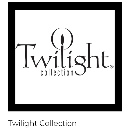
Fruits et Passion
UNDZ
Lunettes
Accessoires de sous-
vêtements
Autres Essentiels
Boxer Hommes
Masques
MASTECTOMIE
Prothèses
Accessoires de sous-vêtements
Twilight Collection