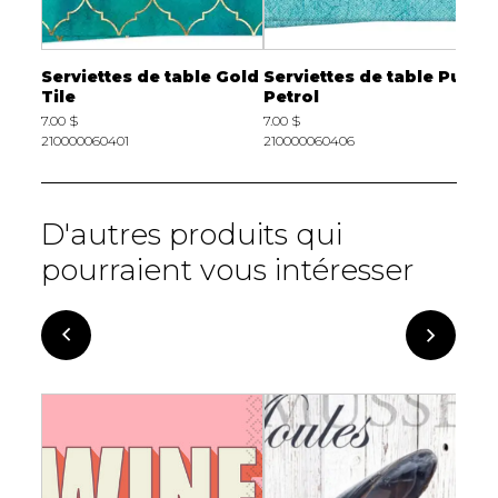
Serviettes de table Gold
Serviettes de table Pure
S
Tile
Petrol
p
7.00 $
7.00 $
6
210000060401
210000060406
2
D'autres produits qui
pourraient vous intéresser