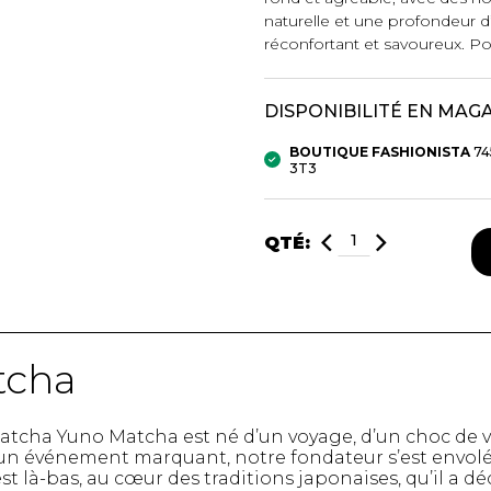
naturelle et une profondeur 
réconfortant et savoureux. Po
mbert
DISPONIBILITÉ EN MAG
BOUTIQUE FASHIONISTA
74
3T3
QTÉ:
t foulards
MENTS
VÊTEMENTS DE NUIT
CHAUSSE
tcha
ET DÉTENTE
COLLANT
e
Pyjamas
Bas de nylo
tcha Yuno Matcha est né d’un voyage, d’un choc de vi
Hauts
Collants et 
un événement marquant, notre fondateur s’est envolé
Pantalons
Chaussettes
est là-bas, au cœur des traditions japonaises, qu’il a d
Nuisettes