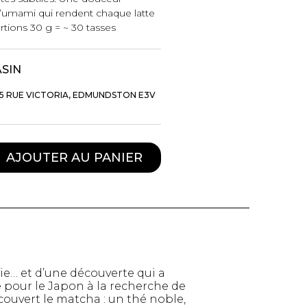
d’umami qui rendent chaque latte
rtions 30 g = ~ 30 tasses
ASIN
5 RUE VICTORIA, EDMUNDSTON E3V
AJOUTER AU PANIER
TTES ET
STYLE DE VIE
S
Produits Signatures
n
e… et d’une découverte qui a
Thés et tisanes
leggings
 pour le Japon à la recherche de
La Gourmande
écouvert le matcha : un thé noble,
Bouteilles Fashion