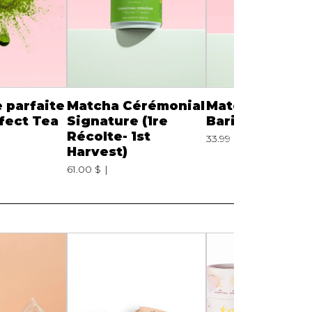
e parfaite
Matcha Cérémonial
Matcha Premi
rfect Tea
Signature (1re
Barista
Récolte- 1st
33.99 $
Harvest)
61.00 $