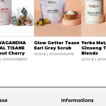
WAGANDHA
Glow Getter Tease
Yerba Mat
AL TISANE
Earl Grey Scrub
Ginseng T
 out Cherry
Blends
16.00 $
210000054578
210000058509
22.00 $
2100
sse
Informations