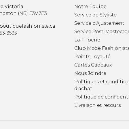
e Victoria
Notre Équipe
ndston
(
NB
)
E3V 3T3
Service de Styliste
Service d’Ajustement
boutiquefashionista.ca
Service Post-Mastecto
353-3535
La Friperie
Club Mode Fashionist
Points Loyauté
Cartes Cadeaux
Nous Joindre
Politiques et conditio
d'achat
Politique de confidenti
Livraison et retours