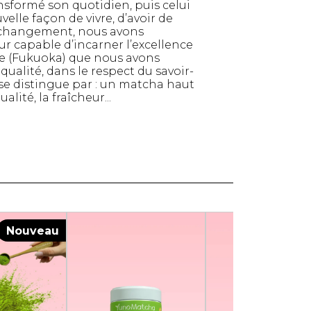
nsformé son quotidien, puis celui
Serviettes de papier
velle façon de vivre, d’avoir de
ce changement, nous avons
Animaux
ur capable d’incarner l’excellence
Produits pour la maison
me (Fukuoka) que nous avons
Autres
ualité, dans le respect du savoir-
se distingue par : un matcha haut
ité, la fraîcheur...
Nouveau