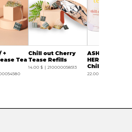
/ +
Chill out Cherry
ASHWAGANDH
ease Tea
Tease Refills
HERBAL TISAN
Chill out Cherr
14.00 $
210000058513
00054580
22.00 $
210000058