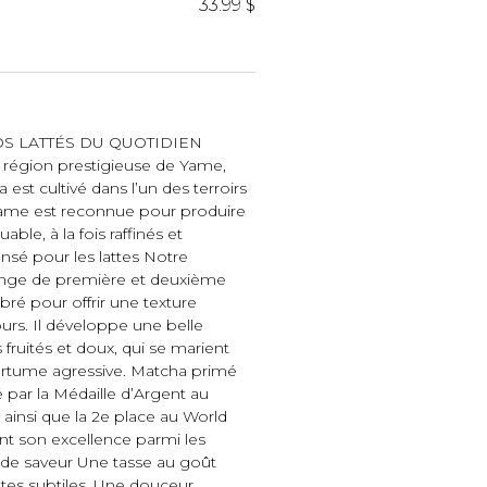
iels
33.99 $
S LATTÉS DU QUOTIDIEN
a région prestigieuse de Yame,
st cultivé dans l’un des terroirs
Yame est reconnue pour produire
ble, à la fois raffinés et
RES
UNIFORMES
sé pour les lattes Notre
ange de première et deuxième
bré pour offrir une texture
Hauts
ours. Il développe une belle
Pantalons
fruités et doux, qui se marient
Jackets
mertume agressive. Matcha primé
Hommes
ar la Médaille d’Argent au
ainsi que la 2e place au World
nt son excellence parmi les
l de saveur Une tasse au goût
tes subtiles. Une douceur