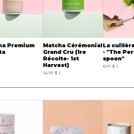
ha Premium
Matcha Cérémonial
La cuillèr
ta
Grand Cru (1re
- "The Pe
Récolte- 1st
spoon"
Harvest)
6.99 $
54.99 $