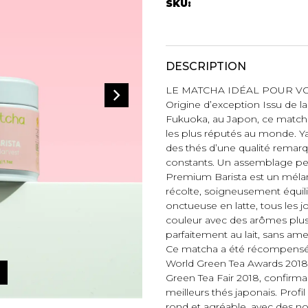
Autres Essent
SKU:
mbert
Boxer Hommes
Jumpsuits
Masques
Tuniques
Taille Plus
DESCRIPTION
Ponchos
Vestes et vestons
LE MATCHA IDÉAL POUR VO
Manteaux
Origine d’exception Issu de l
Imperméables
Fukuoka, au Japon, ce matcha e
les plus réputés au monde. 
t foulards
des thés d’une qualité remarqua
ES
ACCESSOIRES DE
CHAUSSU
constants. Un assemblage pen
PLAGE
Premium Barista est un mél
récolte, soigneusement équili
Bottes
Chapeaux et casquettes
onctueuse en latte, tous les j
Souliers
Lunettes de soleil
couleur avec des arômes plus 
Sandales
parfaitement au lait, sans a
Sneakers
Ce matcha a été récompensé p
Autres
World Green Tea Awards 2018 
ttes à
Green Tea Fair 2018, confirma
meilleurs thés japonais. Profi
rond et agréable, avec des no