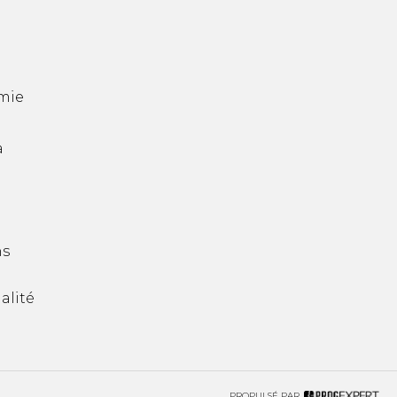
mie
a
ns
alité
PROPULSÉ PAR