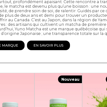
surtout, profondément apaisant. Cette rencontre a tra
Peignoir
ite, le matcha est devenu plus qu’une boisson : une nou
sité, de prendre soin de soi, de ralentir. Guidés par 
Lingerie
 de plus de deux ans et demi pour trouver un producte
Pantoufles
ffrir au Canada. C’est au Japon, dans la région de Ya
sous-
Pyjamas pour hommes
es : des artisans qui cultivent un matcha de première q
jourd’hui, Yuno Matcha est une marque québécoise qui 
’origine Japonaise ; une transparence totale sur la qual
E MARQUE
EN SAVOIR PLUS
Nouveau