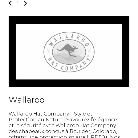
Fruits et Passion
UNDZ
Lunettes
Accessoires de sous-
vêtements
Autres Essentiels
Boxer Hommes
Masques
MASTECTOMIE
Prothèses
Accessoires de sous-vêtements
Wallaroo
Wallaroo Hat Company – Style et
Protection au Naturel Savourez l’élégance
et la sécurité avec Wallaroo Hat Company,
des chapeaux conçus à Boulder, Colorado,
offrant une protection solaire UPF 50+. Nos